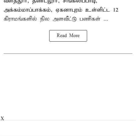
வளத்தூர், தண்டலூர், சிங்கிலிப்பாடி,
அக்கம்மாப்பாக்கம், ஏகனாபுரம் உள்ளிட்ட 12
கிராமங்களில் நில அளவீட்டு பணிகள் ...
Read More
X