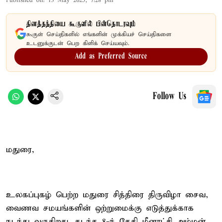
Published on
:
13 May 2025, 7:28 pm
தினத்தந்தியை கூகுளில் பின்தொடரவும்
கூகுள் செய்திகளில் எங்களின் முக்கியச் செய்திகளை
உடனுக்குடன் பெற கிளிக் செய்யவும்.
Add as Preferred Source
Follow Us
மதுரை,
உலகப்புகழ் பெற்ற மதுரை சித்திரை திருவிழா சைவ,
வைணவ சமயங்களின் ஒற்றுமைக்கு எடுத்துக்காக
நடந்து வருகிறது. கடந்த 8-ந் தேதி மீனாட்சி அம்மன்