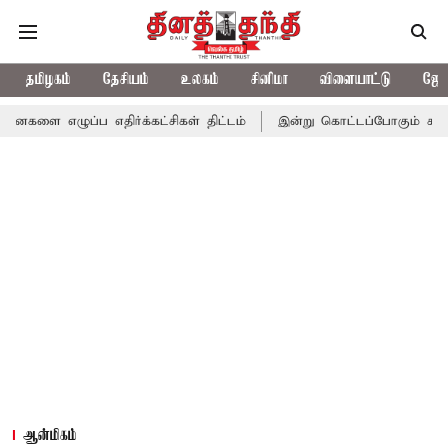
தமிழகம்
தேசியம்
உலகம்
சினிமா
விளையாட்டு
ஜோத
ப எதிர்க்கட்சிகள் திட்டம்
இன்று கொட்டப்போகும் கனமழை.. எந்தெந
ஆன்மிகம்