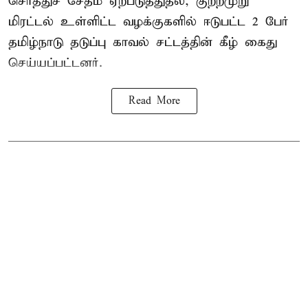
சொத்துச் சேதம் ஏற்படுத்துதல், குற்றமுறு
மிரட்டல் உள்ளிட்ட வழக்குகளில் ஈடுபட்ட 2 பேர்
தமிழ்நாடு தடுப்பு காவல் சட்டத்தின் கீழ்
கைது
செய்யப்பட்டனர்.
Read More