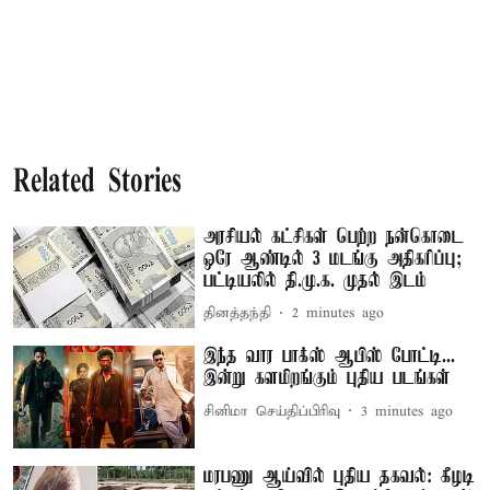
Related Stories
அரசியல் கட்சிகள் பெற்ற நன்கொடை
ஒரே ஆண்டில் 3 மடங்கு அதிகரிப்பு;
பட்டியலில் தி.மு.க. முதல் இடம்
தினத்தந்தி
2 minutes ago
இந்த வார பாக்ஸ் ஆபிஸ் போட்டி...
இன்று களமிறங்கும் புதிய படங்கள்
சினிமா செய்திப்பிரிவு
3 minutes ago
மரபணு ஆய்வில் புதிய தகவல்: கீழடி