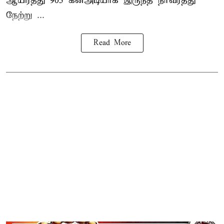
ஆயிரத்து 905 கனஅடியாக இருந்த நீர்வரத்து
நேற்று ...
Read More