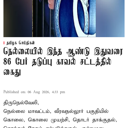
தமிழக செய்திகள்
நெல்லையில் இந்த ஆண்டு இதுவரை
86 பேர் தடுப்பு காவல் சட்டத்தில்
கைது
Published on
:
06 Aug 2026, 4:33 pm
திருநெல்வேலி,
நெல்லை மாவட்டம், வீரவநல்லூர் பகுதியில்
கொலை, கொலை முயற்சி, தொடர் தாக்குதல்,