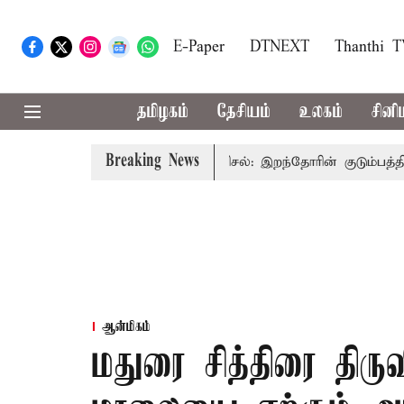
E-Paper
DTNEXT
Thanthi 
தமிழகம்
தேசியம்
உலகம்
சினி
Breaking News
ைச்சர் விஜய்
கரூர் கூட்டநெரிசல்: இறந்தோரின் குடும்பத்தினரு
ஆன்மிகம்
மதுரை சித்திரை திர