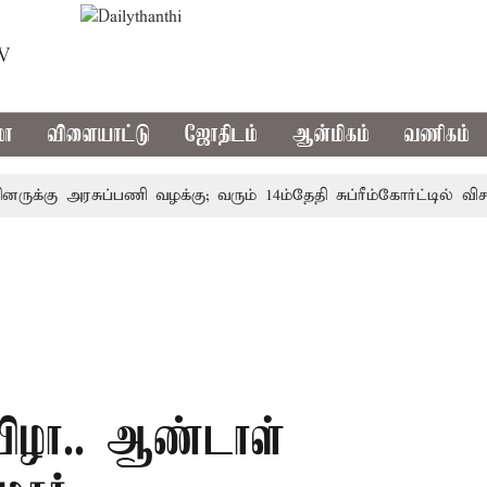
TV
மா
விளையாட்டு
ஜோதிடம்
ஆன்மிகம்
வணிகம்
க்கு அரசுப்பணி வழக்கு; வரும் 14ம்தேதி சுப்ரீம்கோர்ட்டில் விசார
ுவிழா.. ஆண்டாள்