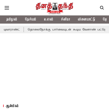
தமிழகம்
தேசியம்
உலகம்
சினிமா
விளையாட்டு
ஜோத
்ட்
தொலைநோக்கு பார்வையுடன் கூடிய வேளாண் பட்ஜெட்: முதல்-அம
ஆன்மிகம்