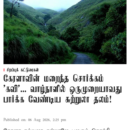
சிறப்புக் கட்டுரைகள்
கேரளாவின் மறைந்த சொர்க்கம்
'கவி'... வாழ்நாளில் ஒருமுறையாவது
பார்க்க வேண்டிய சுற்றுலா தலம்!
Published on
:
06 Aug 2026, 2:25 pm