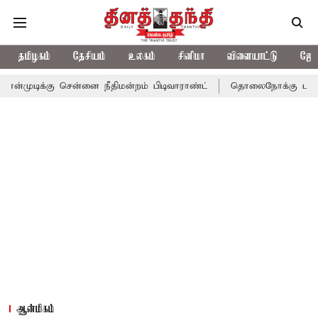
தமிழகம்
தேசியம்
உலகம்
சினிமா
விளையாட்டு
ஜோத
ு சென்னை நீதிமன்றம் பிடிவாராண்ட்
தொலைநோக்கு பார்வையுடன் கூட
ஆன்மிகம்