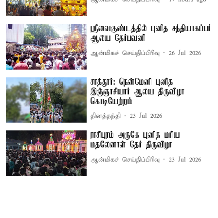
ஸ்ரீவைகுண்டத்தில் புனித சந்தியாகப்பர்
ஆலய தேர்பவனி
ஆன்மிகச் செய்திப்பிரிவு
26 Jul 2026
சாத்தூர்: நென்மேனி புனித
இஞ்ஞாசியார் ஆலய திருவிழா
கொடியேற்றம்
தினத்தந்தி
23 Jul 2026
ராசிபுரம் அருகே புனித மரிய
மதலேனாள் தேர் திருவிழா
ஆன்மிகச் செய்திப்பிரிவு
23 Jul 2026