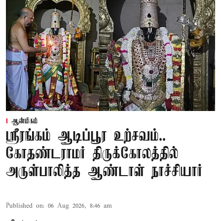
ஆன்மிகம்
ஸ்ரீரங்கம் ஆடிப்பூர உற்சவம்..
கோதண்டராமர் திருக்கோலத்தில்
அருள்பாலித்த ஆண்டாள் நாச்சியார்
Published on
:
06 Aug 2026, 8:46 am