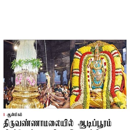
ஆன்மிகம்
திருவண்ணாமலையில் ஆடிப்பூரம்