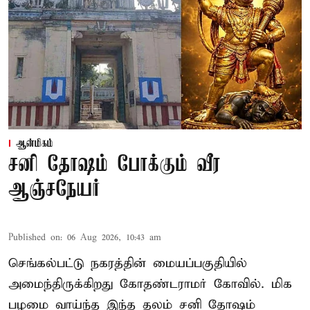
ஆன்மிகம்
சனி தோஷம் போக்கும் வீர
ஆஞ்சநேயர்
Published on
:
06 Aug 2026, 10:43 am
செங்கல்பட்டு நகரத்தின் மையப்பகுதியில்
அமைந்திருக்கிறது கோதண்டராமர் கோவில். மிக
பழமை வாய்ந்த இந்த தலம் சனி தோஷம்