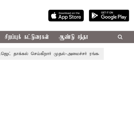
சிறப்புக் கட்டுரைகள்
ஆண்டு சந்தா
 தாக்கல் செய்கிறார் முதல்-அமைச்சர் ரங்கசாமி
எதிர்க்கட்சி