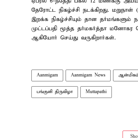
ஏப்ரல் 6-ந்தேதி பகல் 12 மணிக்கு அய்ய
தேரோட்ட நிகழ்ச்சி நடக்கிறது. மறுநாள்
இறக்க நிகழ்ச்சியும் தான தர்மங்களும் 
முட்டப்பதி மூத்த தர்மகர்த்தா மனோகர 
ஆகியோர் செய்து வருகிறார்கள்.
Aanmigam
Aanmigam News
ஆன்மிகம
பங்குனி திருவிழா
Muttapathi
Sh