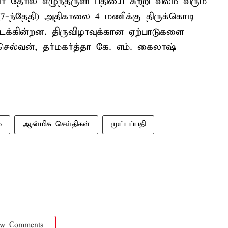
ா தேரில் எழுந்தருளி பதியை சுற்றி வலம் வரும்
 (7-ந்தேதி) அதிகாலை 4 மணிக்கு திருக்கொடி
நடக்கின்றன. திருவிழாவுக்கான ஏற்பாடுகளை
செல்வன், தர்மகர்த்தா கே. எம். கைலாஷ்
்
ஆன்மிக செய்திகள்
முட்டப்பதி
ow Comments