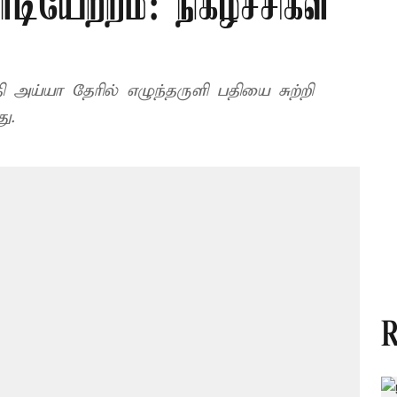
ியேற்றம்: நிகழ்ச்சிகள்
ி அய்யா தேரில் எழுந்தருளி பதியை சுற்றி
ு.
R