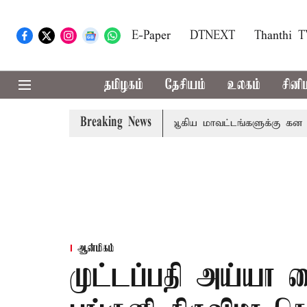
E-Paper
DTNEXT
Thanthi 
தமிழகம்
தேசியம்
உலகம்
சினி
Breaking News
ீதா
கோவை, தேனி,நீலகிரி ஆகிய மாவட்டங்களுக்கு கன மழை 
ஆன்மிகம்
முட்டப்பதி அய்யா 