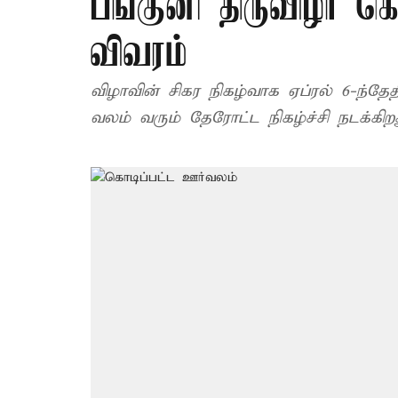
பங்குனி திருவிழா கொட
விவரம்
விழாவின் சிகர நிகழ்வாக ஏப்ரல் 6-ந்தேத
வலம் வரும் தேரோட்ட நிகழ்ச்சி நடக்கிறத