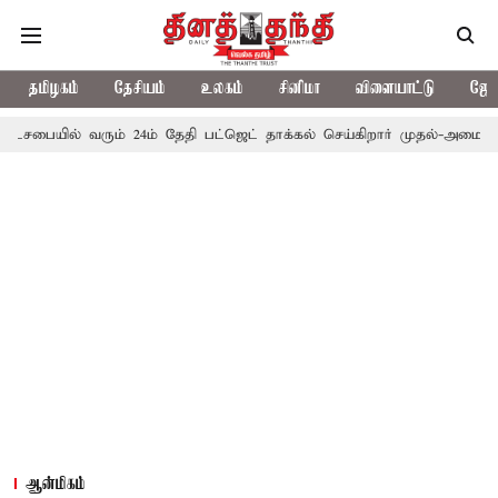
தமிழகம்
தேசியம்
உலகம்
சினிமா
விளையாட்டு
ஜோத
 வரும் 24ம் தேதி பட்ஜெட் தாக்கல் செய்கிறார் முதல்-அமைச்சர் ரங்கசாமி
ஆன்மிகம்