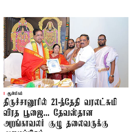
ஆன்மிகம்
திருச்சானூரில் 21-ந்தேதி வரலட்சுமி
விரத பூஜை... தேவஸ்தான
அறங்காவலர் குழு தலைவருக்கு