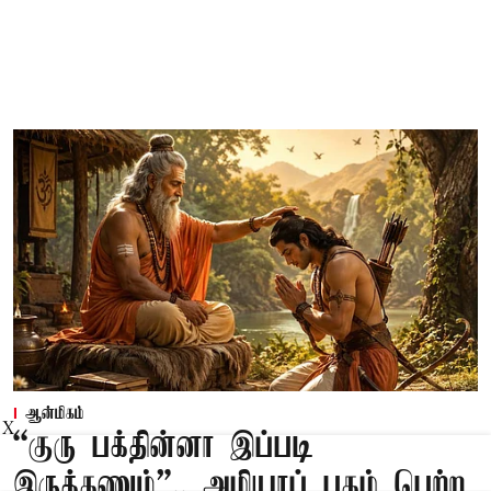
ஆன்மிகம்
X
“குரு பக்தின்னா இப்படி
இருக்கணும்”.. அழியாப் புகழ் பெற்ற