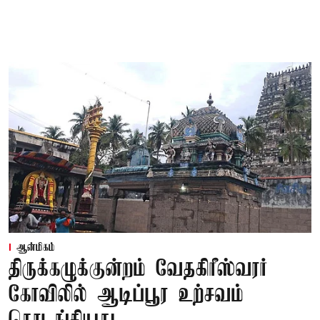
ஆன்மிகம்
திருக்கழுக்குன்றம் வேதகிரீஸ்வரர்
கோவிலில் ஆடிப்பூர உற்சவம்