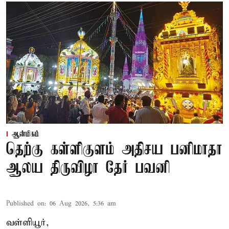
ஆன்மிகம்
தெற்கு கள்ளிகுளம் அதிசய பனிமாதா
ஆலய திருவிழா தேர் பவனி
Published on
:
06 Aug 2026, 5:36 am
வள்ளியூர்,