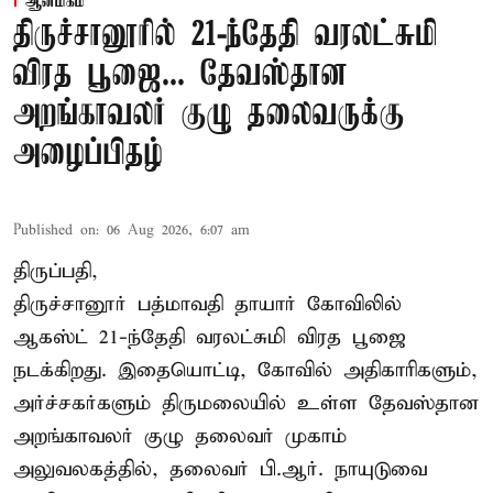
ஆன்மிகம்
திருச்சானூரில் 21-ந்தேதி வரலட்சுமி
விரத பூஜை... தேவஸ்தான
அறங்காவலர் குழு தலைவருக்கு
அழைப்பிதழ்
Published on
:
06 Aug 2026, 6:07 am
திருப்பதி,
திருச்சானூர் பத்மாவதி தாயார் கோவிலில்
ஆகஸ்ட் 21-ந்தேதி வரலட்சுமி விரத பூஜை
நடக்கிறது. இதையொட்டி, கோவில் அதிகாரிகளும்,
அர்ச்சகர்களும் திருமலையில் உள்ள தேவஸ்தான
அறங்காவலர் குழு தலைவர் முகாம்
அலுவலகத்தில், தலைவர் பி.ஆர். நாயுடுவை