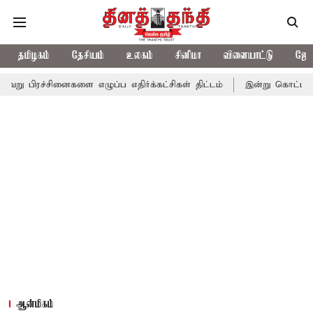
தமிழகம்
தேசியம்
உலகம்
சினிமா
விளையாட்டு
ஜோத
ினைகளை எழுப்ப எதிர்க்கட்சிகள் திட்டம்
இன்று கொட்டப்போகும் கனம
ஆன்மிகம்