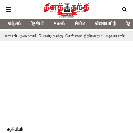
தமிழகம்
தேசியம்
உலகம்
சினிமா
விளையாட்டு
ஜோத
ச்சர் பொன்முடிக்கு சென்னை நீதிமன்றம் பிடிவாராண்ட்
தொலைநோக்க
ஆன்மிகம்