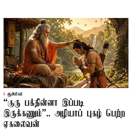
ஆன்மிகம்
“குரு பக்தின்னா இப்படி
இருக்கணும்”.. அழியாப் புகழ் பெற்ற
ஏகலைவன்