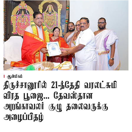
ஆன்மிகம்
திருச்சானூரில் 21-ந்தேதி வரலட்சுமி
விரத பூஜை... தேவஸ்தான
அறங்காவலர் குழு தலைவருக்கு
அழைப்பிதழ்