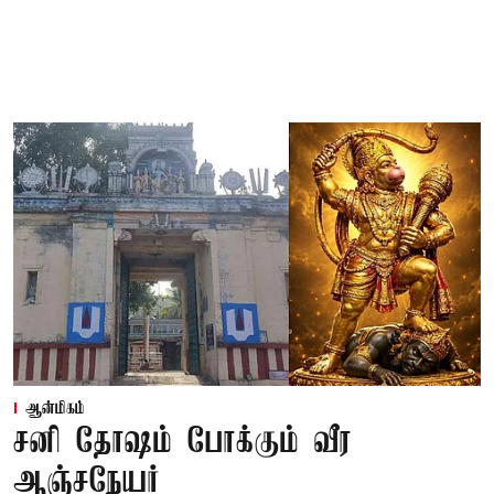
ஆன்மிகம்
சனி தோஷம் போக்கும் வீர
ஆஞ்சநேயர்