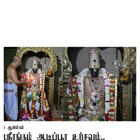
ஆன்மிகம்
ஸ்ரீரங்கம் ஆடிப்பூர உற்சவம்..