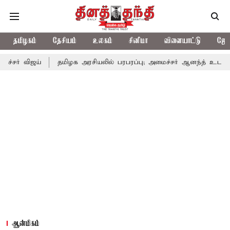
தமிழகம்
தேசியம்
உலகம்
சினிமா
விளையாட்டு
ஜோத
தமிழக அரசியலில் பரபரப்பு; அமைச்சர் ஆனந்த் உடன் சி.வி. சண்முக
ஆன்மிகம்