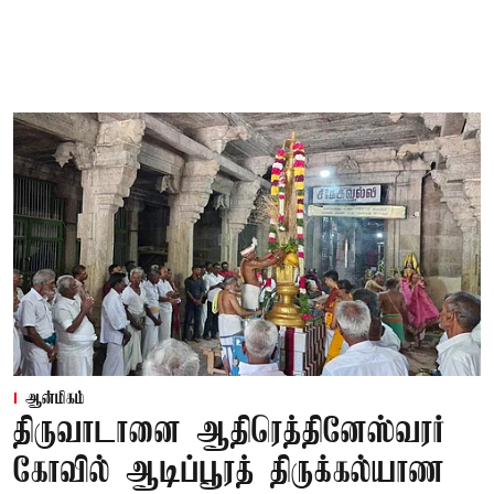
ஆன்மிகம்
திருவாடானை ஆதிரெத்தினேஸ்வரர்
கோவில் ஆடிப்பூரத் திருக்கல்யாண