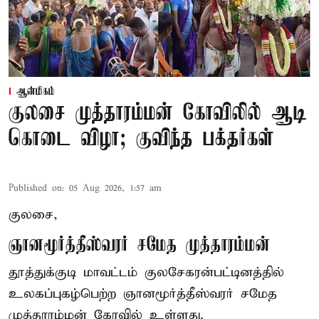
ஆன்மிகம்
குலசை முத்தாரம்மன் கோவிலில் ஆடி
கொடை விழா; குவிந்த பக்தர்கள்
Published on
:
05 Aug 2026, 1:57 am
குலசை,
ஞானமூர்த்தீஸ்வரர் சமேத முத்தாரம்மன்
தூத்துக்குடி மாவட்டம் குலசேகரன்பட்டினத்தில்
உலகப்புகழ்பெற்ற ஞானமூர்த்தீஸ்வரர் சமேத
முத்தாரம்மன்
கோவில் உள்ளது.