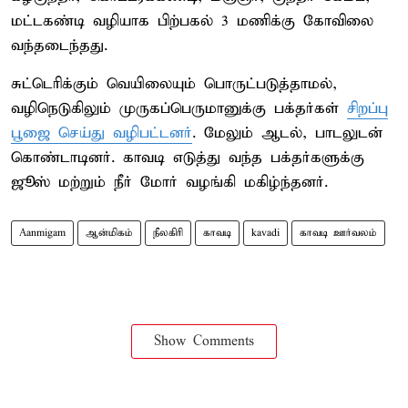
மட்டகண்டி வழியாக பிற்பகல் 3 மணிக்கு கோவிலை
வந்தடைந்தது.
சுட்டெரிக்கும் வெயிலையும் பொருட்படுத்தாமல்,
வழிநெடுகிலும் முருகப்பெருமானுக்கு பக்தர்கள்
சிறப்பு
பூஜை செய்து வழிபட்டனர்
. மேலும் ஆடல், பாடலுடன்
கொண்டாடினர். காவடி எடுத்து வந்த பக்தர்களுக்கு
ஜூஸ் மற்றும் நீர் மோர் வழங்கி மகிழ்ந்தனர்.
Aanmigam
ஆன்மிகம்
நீலகிரி
காவடி
kavadi
காவடி ஊர்வலம்
Show Comments