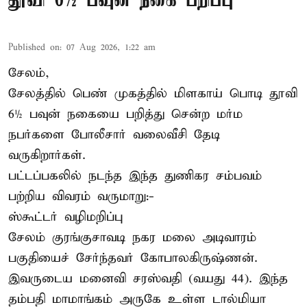
தூவி 6½ பவுன் நகை பறிப்பு
Published on
:
07 Aug 2026, 1:22 am
சேலம்,
சேலத்தில் பெண் முகத்தில் மிளகாய் பொடி தூவி
6½ பவுன் நகையை பறித்து சென்ற மர்ம
நபர்களை போலீசார் வலைவீசி தேடி
வருகிறார்கள்.
பட்டப்பகலில் நடந்த இந்த துணிகர சம்பவம்
பற்றிய விவரம் வருமாறு:-
ஸ்கூட்டர் வழிமறிப்பு
சேலம் குரங்குசாவடி நகர மலை அடிவாரம்
பகுதியைச் சேர்ந்தவர் கோபாலகிருஷ்ணன்.
இவருடைய மனைவி சரஸ்வதி (வயது 44). இந்த
தம்பதி மாமாங்கம் அருகே உள்ள டால்மியா