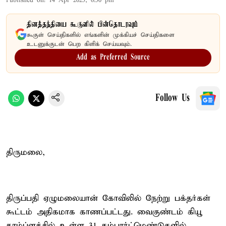
Published on
:
14 Apr 2025, 6:50 pm
தினத்தந்தியை கூகுளில் பின்தொடரவும்
கூகுள் செய்திகளில் எங்களின் முக்கியச் செய்திகளை
உடனுக்குடன் பெற கிளிக் செய்யவும்.
Add as Preferred Source
Follow Us
திருமலை,
திருப்பதி ஏழுமலையான் கோவிலில் நேற்று பக்தர்கள்
கூட்டம் அதிகமாக காணப்பட்டது. வைகுண்டம் கியூ
காம்ப்ளக்சில் உள்ள 31 கம்பார்ட்மெண்டுகளில்