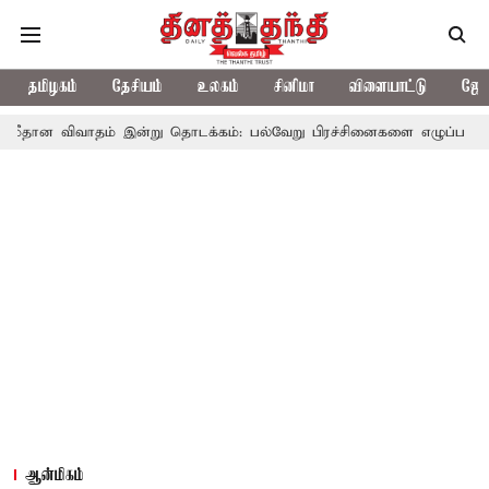
தமிழகம்
தேசியம்
உலகம்
சினிமா
விளையாட்டு
ஜோத
தம் இன்று தொடக்கம்: பல்வேறு பிரச்சினைகளை எழுப்ப எதிர்க்கட்சிகள் தி
ஆன்மிகம்