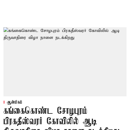
ஆன்மிகம்
கங்கைகொண்ட சோழபுரம்
பிரகதீஸ்வரர் கோவிலில் ஆடி