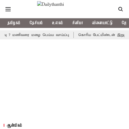
தமிழகம்
தேசியம்
உலகம்
சினிமா
விளையாட்டு
ஜோத
7 மணிவரை மழை பெய்ய வாய்ப்பு
கொரிய பேட்மிண்டன் இறுதி போட்டி;
ஆன்மிகம்