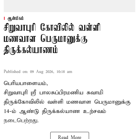
ஆன்மிகம்
சிறுவாபுரி கோவிலில் வள்ளி
மணவாள பெருமானுக்கு
திருக்கல்யாணம்
Published on
:
09 Aug 2026, 10:18 am
பெரியபாளையம்,
சிறுவாபுரி ஸ்ரீ பாலசுப்பிரமணிய சுவாமி
திருக்கோவிலில் வள்ளி மணவாள பெருமானுக்கு
14-ம் ஆண்டு திருக்கல்யாண உற்சவம்
நடைபெற்றது.
Read More