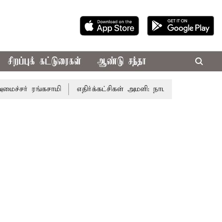
சிறப்புக் கட்டுரைகள்
ஆண்டு சந்தா
ரங்கசாமி
எதிர்க்கட்சிகள் அமளி: நாடாளுமன்ற இரு அவைகளும