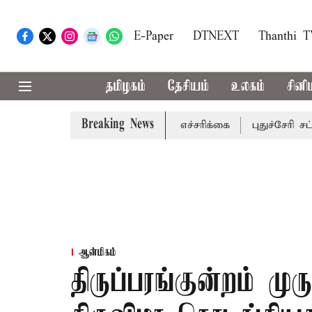
E-Paper
DTNEXT
Thanthi 
தமிழகம்
தேசியம்
உலகம்
சினி
Breaking News
ாவட்டங்களுக்கு கன மழை எச்சரிக்கை
புதுச்சேரி சட்டசபையி
ஆன்மிகம்
திருப்பரங்குன்றம் மு