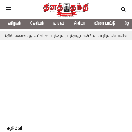
தமிழகம்
தேசியம்
உலகம்
சினிமா
விளையாட்டு
ஜோத
ைத்து கட்சி கூட்டத்தை நடத்தாது ஏன்? உதயநிதி ஸ்டாலின் கேள்வி
த.
ஆன்மிகம்