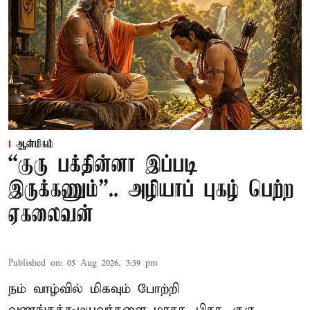
ஆன்மிகம்
“குரு பக்தின்னா இப்படி
இருக்கணும்”.. அழியாப் புகழ் பெற்ற
ஏகலைவன்
Published on
:
05 Aug 2026, 3:39 pm
நம் வாழ்வில் மிகவும் போற்றி
வணங்கக்கூடியவர்களை மாதா, பிதா, குரு,