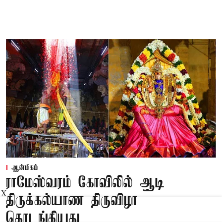
ஆன்மிகம்
ராமேஸ்வரம் கோவிலில் ஆடி
X
திருக்கல்யாண திருவிழா
தொடங்கியது