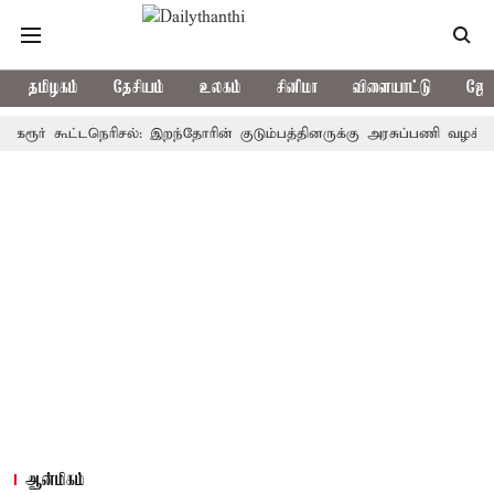
தமிழகம்
தேசியம்
உலகம்
சினிமா
விளையாட்டு
ஜோத
் கூட்டநெரிசல்: இறந்தோரின் குடும்பத்தினருக்கு அரசுப்பணி வழக்கு; வரும்
ஆன்மிகம்