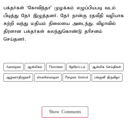
பக்தர்கள் ‘கோவிந்தா’ முழக்கம் எழுப்பியபடி வடம்
பிடித்து தேர் இழுத்தனர். தேர் நான்கு ரதவீதி வழியாக
சுற்றி வந்து மதியம் நிலையை அடைந்து. விழாவில்
திரளான பக்தர்கள் கலந்துகொண்டு தரிசனம்
செய்தனர்.
Aanmigam
ஆன்மிகம்
Therottam
தேரோட்டம்
ஆன்மிக செய்திகள்
ஆழ்வார்திருநகரி
alwarthirunagari
Panguni festival
பங்குனி திருவிழா
Show Comments