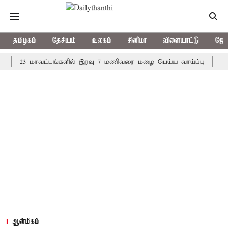
தமிழகம்
தேசியம்
உலகம்
சினிமா
விளையாட்டு
ஜோத
23 மாவட்டங்களில் இரவு 7 மணிவரை மழை பெய்ய வாய்ப்பு
கொரிய பே
ஆன்மிகம்