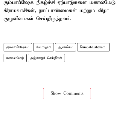
கும்பாபிஷேக நிகழ்ச்சி ஏற்பாடுகளை மணல்மேடு
கிராமவாசிகள், நாட்டாண்மைகள் மற்றும் விழா
குழுவினர்கள் செய்திருந்தனர்.
கும்பாபிஷேகம்
Aanmigam
ஆன்மிகம்
Kumbabhishekam ​
மணல்மேடு
தஞ்சாவூர் செய்திகள்
Show Comments