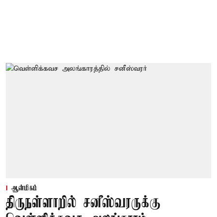
ஆன்மிகம்
திருநள்ளாறில் சனீஸ்வரருக்கு