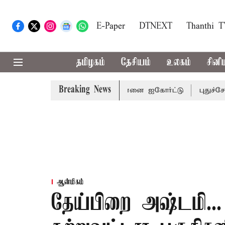
E-Paper
DTNEXT
Thanthi 
தமிழகம்
தேசியம்
உலகம்
சினி
Breaking News
் புகார் அளிக்கலாம் - சென்னை ஐகோர்ட்டு
புதுச்சேரி சட்ட
ஆன்மிகம்
தேய்பிறை அஷ்டமி...