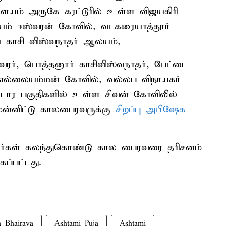
ளையம் அருகே கரட்டூரில் உள்ள விஜயகிரி
ம் ஈஸ்வரன் கோவில், வடகரையாத்தூர்
ய காசி விஸ்வநாதர் ஆலயம்,
ீஸ்வரர், பொத்தனூர் காசிவிஸ்வநாதர், பேட்டை
ர் எல்லையம்மன் கோவில், வல்லப விநாயகர்
வட்டார பகுதிகளில் உள்ள சிவன் கோவிலில்
ன்னிட்டு காலபைரவருக்கு
சிறப்பு அபிஷேக
்தர்கள் கலந்துகொண்டு கால பைரவரை தரிசனம்
கப்பட்டது.
 Bhairava
Ashtami Puja
Ashtami