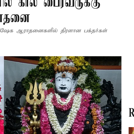
ளில் கால பைரவருக்கு
ராதனை
பிஷேக ஆராதனைகளில் திரளான பக்தர்கள்
R