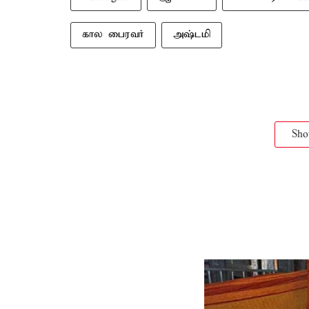
கால பைரவர்
அஷ்டமி
Sh