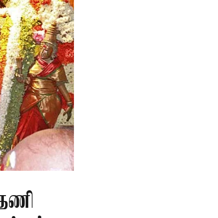
த்தணி