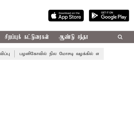
சிறப்புக் கட்டுரைகள்
ஆண்டு சந்தா
பழனிகோவில் நில மோசடி வழக்கில் கைதான ஜஸ்டின் மணிகண்ட