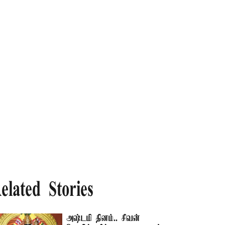
elated Stories
அஷ்டமி தினம்.. சிவன்