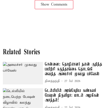
Show Comments
Related Stories
சென்னை: தொழிலாளர் நலன் குறித்த
பயிற்சி கருத்தரங்கை தொடங்கி
வைத்த அமைச்சர் முகமது பர்வேஸ்
தினத்தந்தி
27 Jul 2026
டெல்லியில் அரங்கேறிய கண்கவர்
பேஷன் திருவிழா: மாடல் அழகிகள்
அசத்தல்!
தினத்தந்தி
27 Jul 2026