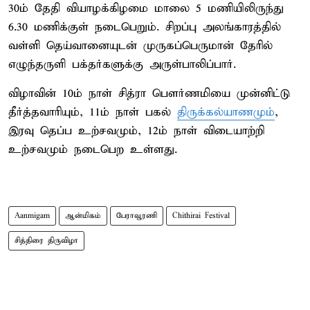
30ம் தேதி வியாழக்கிழமை மாலை 5 மணியிலிருந்து
6.30 மணிக்குள் நடைபெறும். சிறப்பு அலங்காரத்தில்
வள்ளி தெய்வானையுடன் முருகப்பெருமான் தேரில்
எழுந்தருளி பக்தர்களுக்கு அருள்பாலிப்பார்.
விழாவின் 10ம் நாள் சித்ரா பௌர்ணமியை முன்னிட்டு
தீர்த்தவாரியும், 11ம் நாள் பகல்
திருக்கல்யாணமும்
,
இரவு தெப்ப உற்சவமும், 12ம் நாள் விடையாற்றி
உற்சவமும் நடைபெற உள்ளது.
Aanmigam
ஆன்மிகம்
பேராவூரணி
Chithirai Festival
சித்திரை திருவிழா