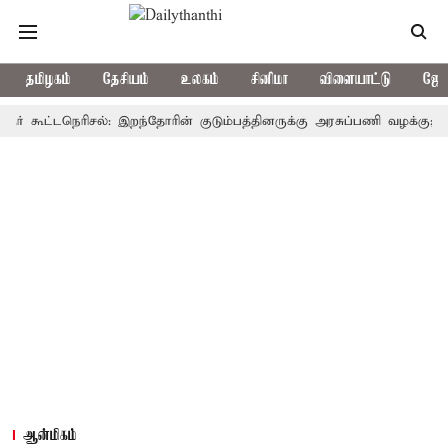
தமிழகம்
தேசியம்
உலகம்
சினிமா
விளையாட்டு
ஜோத
ூட்டநெரிசல்: இறந்தோரின் குடும்பத்தினருக்கு அரசுப்பணி வழக்கு; வரும் 14
ஆன்மிகம்