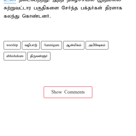
சுற்றுவட்டார பகுதிகளை சேர்ந்த பக்தர்கள் திரளாக
கலந்து கொண்டனர்.
worship
வழிபாடு
Aanmigam
ஆன்மிகம்
அபிஷேகம்
abhishekam
திருவள்ளூர்
Show Comments