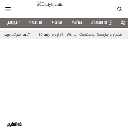
தமிழகம்
தேசியம்
உலகம்
சினிமா
விளையாட்டு
ஜோத
ூறுவதென்ன..?
80-வது சுதந்திர தினம்: கோட்டை கொத்தளத்தில் முதல்
ஆன்மிகம்