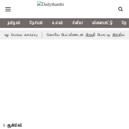
தமிழகம்
தேசியம்
உலகம்
சினிமா
விளையாட்டு
ஜோத
ய்ய வாய்ப்பு
கொரிய பேட்மிண்டன் இறுதி போட்டி; இந்திய வீராங்கன
ஆன்மிகம்