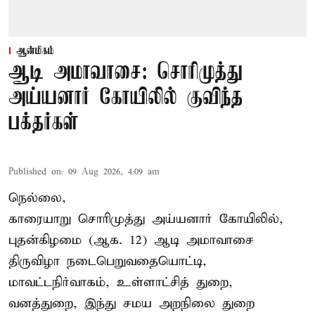
ஆன்மிகம்
ஆடி அமாவாசை: சொரிமுத்து
அய்யனார் கோயிலில் குவிந்த
பக்தர்கள்
Published on
:
09 Aug 2026, 4:09 am
நெல்லை,
காரையாறு சொரிமுத்து அய்யனார் கோயிலில்,
புதன்கிழமை (ஆக. 12) ஆடி அமாவாசை
திருவிழா நடைபெறுவதையொட்டி,
மாவட்டநிர்வாகம், உள்ளாட்சித் துறை,
வனத்துறை, இந்து சமய அறநிலை துறை