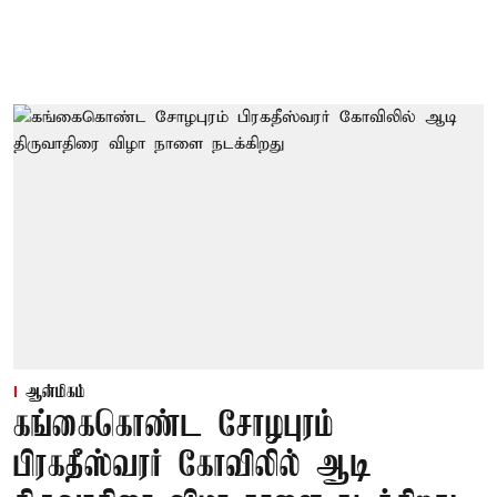
ஆன்மிகம்
கங்கைகொண்ட சோழபுரம்
பிரகதீஸ்வரர் கோவிலில் ஆடி