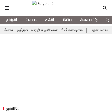
தமிழகம்
தேசியம்
உலகம்
சினிமா
விளையாட்டு
ஜோத
கூட அதிமுக வெற்றிபெறவில்லை: சி.வி.சண்முகம்
தென் மாவட்டத்தில் அ
ஆன்மிகம்