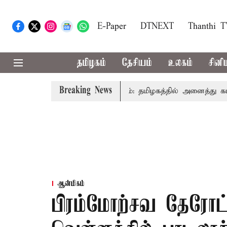
E-Paper
DTNEXT
Thanthi 
தமிழகம்
தேசியம்
உலகம்
சினி
Breaking News
ஜய் உரை
காவிரி விவகாரம்: தமிழகத்தில் அனைத்து கட்சி கூட்
ஆன்மிகம்
பிரம்மோற்சவ தேரோட்ட