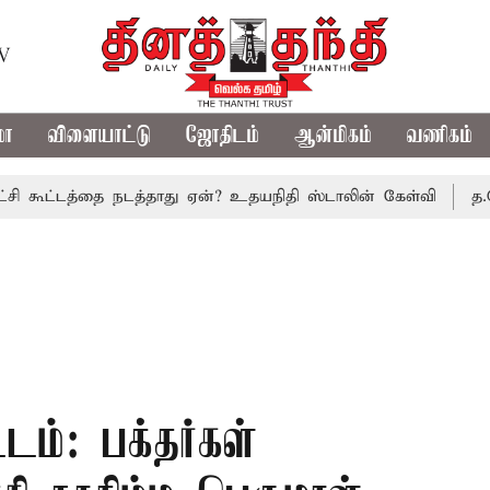
TV
மா
விளையாட்டு
ஜோதிடம்
ஆன்மிகம்
வணிகம்
டத்தை நடத்தாது ஏன்? உதயநிதி ஸ்டாலின் கேள்வி
த.வெ.க. அர
ம்: பக்தர்கள்