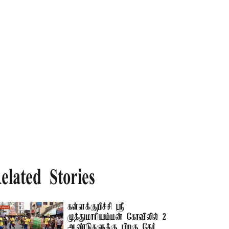
elated Stories
கள்ளக்குறிச்சி ஸ்ரீ
முத்துமாரியம்மன் கோவிலில் 2
ஆண்டுகளுக்கு பிறகு தேர்