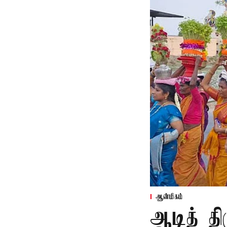
ஆன்மிகம்
ஆடித் திர