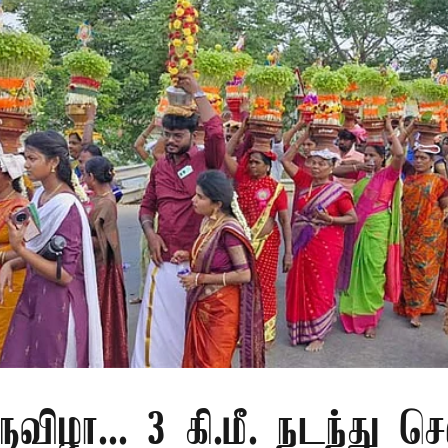
ுவிழா... 3 கி.மீ. நடந்து செ