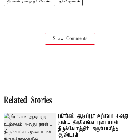
ஸ்ரீரங்கம் ரங்கநாதர் கோவில்
நம்பெருமாள்
Show Comments
Related Stories
ஸ்ரீரங்கம் ஆடிப்பூர உற்சவம் 4-வது
நாள்... திருவேங்கடமுடையான்
திருக்கோலத்தில் அருள்பாலித்த
ஆண்டாள்