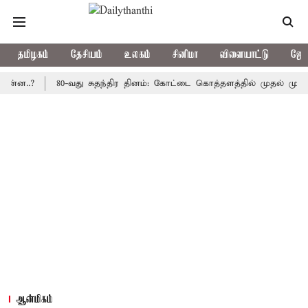
தமிழகம்
தேசியம்
உலகம்
சினிமா
விளையாட்டு
ஜோத
?
80-வது சுதந்திர தினம்: கோட்டை கொத்தளத்தில் முதல் முறையாக தே
ஆன்மிகம்