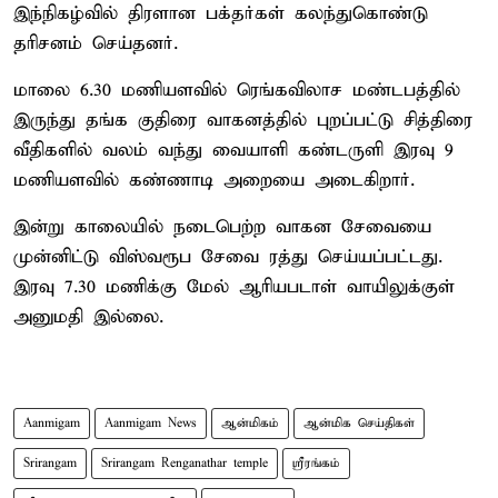
இந்நிகழ்வில் திரளான பக்தர்கள் கலந்துகொண்டு
தரிசனம் செய்தனர்.
மாலை 6.30 மணியளவில் ரெங்கவிலாச மண்டபத்தில்
இருந்து தங்க குதிரை வாகனத்தில் புறப்பட்டு சித்திரை
வீதிகளில் வலம் வந்து வையாளி கண்டருளி இரவு 9
மணியளவில் கண்ணாடி அறையை அடைகிறார்.
இன்று காலையில் நடைபெற்ற வாகன சேவையை
முன்னிட்டு விஸ்வரூப சேவை ரத்து செய்யப்பட்டது.
இரவு 7.30 மணிக்கு மேல் ஆரியபடாள் வாயிலுக்குள்
அனுமதி இல்லை.
Aanmigam
Aanmigam News
ஆன்மிகம்
ஆன்மிக செய்திகள்
Srirangam
Srirangam Renganathar temple
ஸ்ரீரங்கம்