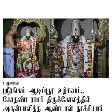
ஆன்மிகம்
ஸ்ரீரங்கம் ஆடிப்பூர உற்சவம்..
கோதண்டராமர் திருக்கோலத்தில்
அருள்பாலித்த ஆண்டாள் நாச்சியார்