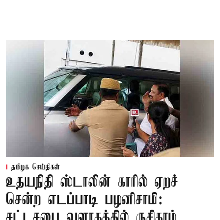
தமிழக செய்திகள்
உதயநிதி ஸ்டாலின் காரில் ஏறச்
சென்ற எடப்பாடி பழனிசாமி:
சட்டசபை வளாகத்தில் ருசிகரம்