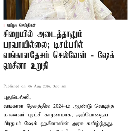
தமிழக செய்திகள்
சிறையில் அடைத்தாலும்
பரவாயில்லை; டிசம்பரில்
வங்காளதேசம் செல்வேன் - ஷேக்
ஹசீனா உறுதி
Published on
:
06 Aug 2026, 3:30 am
புதுடெல்லி,
வங்காள தேசத்தில் 2024-ம் ஆண்டு வெடித்த
மாணவர் புரட்சி காரணமாக, அப்போதைய
பிரதமர் ஷேக் ஹசீனாவின் அரசு கவிழ்ந்தது.