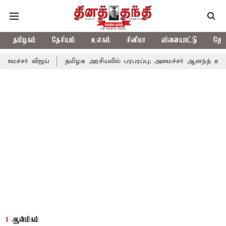
தமிழகம்
தேசியம்
உலகம்
சினிமா
விளையாட்டு
ஜோத
ய்
தமிழக அரசியலில் பரபரப்பு; அமைச்சர் ஆனந்த் உடன் சி.வி. சண்ம
ஆன்மிகம்