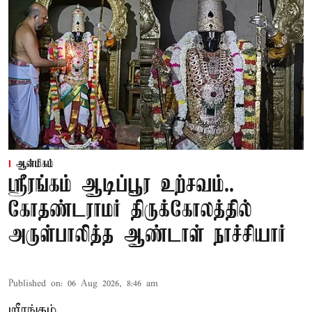
ஆன்மிகம்
ஸ்ரீரங்கம் ஆடிப்பூர உற்சவம்..
கோதண்டராமர் திருக்கோலத்தில்
அருள்பாலித்த ஆண்டாள் நாச்சியார்
Published on
:
06 Aug 2026, 8:46 am
ஸ்ரீரங்கம்,