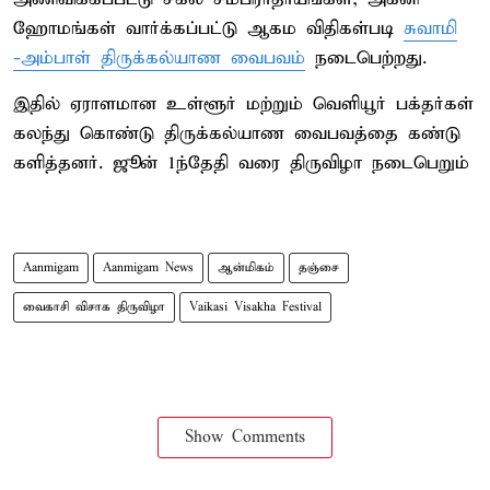
ஹோமங்கள் வார்க்கப்பட்டு ஆகம விதிகள்படி
சுவாமி
-அம்பாள் திருக்கல்யாண வைபவம்
நடைபெற்றது.
இதில் ஏராளமான உள்ளூர் மற்றும் வெளியூர் பக்தர்கள்
கலந்து கொண்டு திருக்கல்யாண வைபவத்தை கண்டு
களித்தனர். ஜூன் 1ந்தேதி வரை திருவிழா நடைபெறும்
Aanmigam
Aanmigam News
ஆன்மிகம்
தஞ்சை
வைகாசி விசாக திருவிழா
Vaikasi Visakha Festival
Show Comments