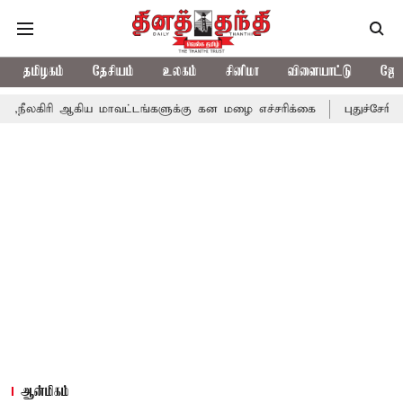
தமிழகம்
தேசியம்
உலகம்
சினிமா
விளையாட்டு
ஜோத
கிய மாவட்டங்களுக்கு கன மழை எச்சரிக்கை
புதுச்சேரி சட்டசபையில
ஆன்மிகம்