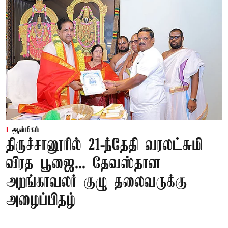
ஆன்மிகம்
திருச்சானூரில் 21-ந்தேதி வரலட்சுமி
விரத பூஜை... தேவஸ்தான
அறங்காவலர் குழு தலைவருக்கு
அழைப்பிதழ்