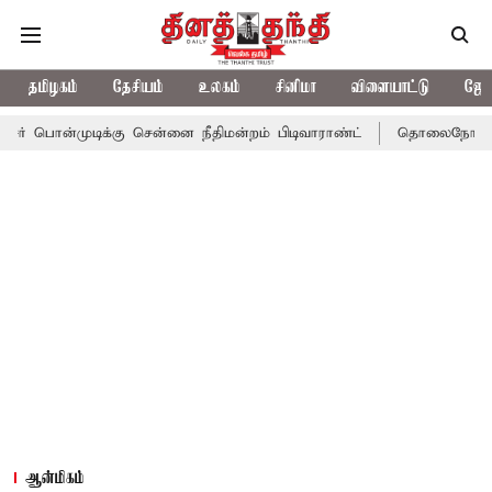
தமிழகம்
தேசியம்
உலகம்
சினிமா
விளையாட்டு
ஜோத
ிக்கு சென்னை நீதிமன்றம் பிடிவாராண்ட்
தொலைநோக்கு பார்வையுடன்
ஆன்மிகம்