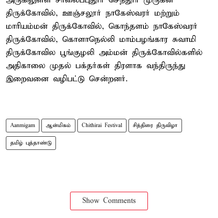
அருகிலுள்ள சாலைப்புதூர் செந்தூர் முருகன்
திருக்கோவில், ஊஞ்சலூர் நாகேஸ்வரர் மற்றும்
மாரியம்மன் திருக்கோவில், கொந்தளம் நாகேஸ்வரர்
திருக்கோவில், கொளாநெல்லி மாம்பழங்கார சுவாமி
திருக்கோவில பூங்குழலி அம்மன் திருக்கோவில்களில்
அதிகாலை முதல் பக்தர்கள் திரளாக வந்திருந்து
இறைவனை வழிபட்டு சென்றனர்.
Aanmigam
ஆன்மிகம்
Chithirai Festival
சித்திரை திருவிழா
தமிழ் புத்தாண்டு
Show Comments