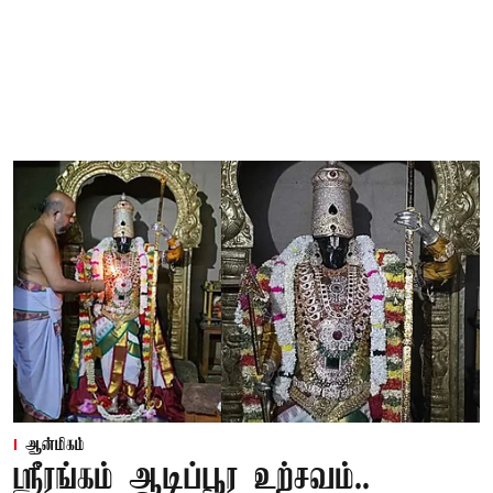
ஆன்மிகம்
ஸ்ரீரங்கம் ஆடிப்பூர உற்சவம்..