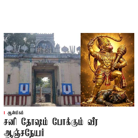
ஆன்மிகம்
சனி தோஷம் போக்கும் வீர
ஆஞ்சநேயர்