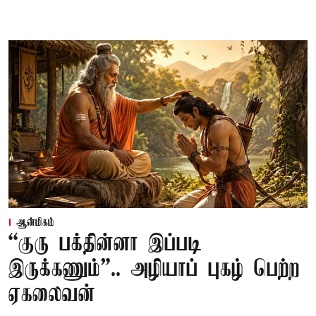
ஆன்மிகம்
“குரு பக்தின்னா இப்படி
இருக்கணும்”.. அழியாப் புகழ் பெற்ற
ஏகலைவன்