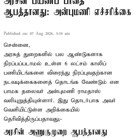
அரசின் பயணப் பாதை
ஆபத்தானது: அன்புமணி எச்சரிக்கை
Published on
:
07 Aug 2026, 5:19 am
சென்னை,
அரசுத் துறைகளில் பல ஆண்டுகளாக
நிரப்பப்படாமல் உள்ள 6 லட்சம் காலிப்
பணியிடங்களை விரைந்து நிரப்புவதற்கான
நடவடிக்கைகளைத் தொடங்க வேண்டும் என
பாமக தலைவர் அன்புமணி ராமதாஸ்
வலியுறுத்தியுள்ளார். இது தொடர்பாக அவர்
வெளியிட்டுள்ள அறிக்கையில்
தெரிவித்திருப்பதாவது;-
அரசின் அணுகுமுறை ஆபத்தானது