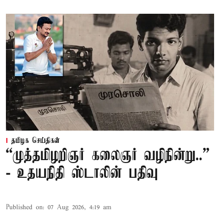
தமிழக செய்திகள்
“முத்தமிழறிஞர் கலைஞர் வழிநின்று..”
- உதயநிதி ஸ்டாலின் பதிவு
Published on
:
07 Aug 2026, 4:19 am