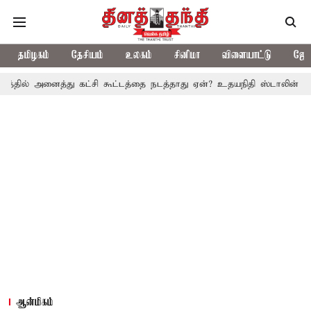
தமிழகம்
தேசியம்
உலகம்
சினிமா
விளையாட்டு
ஜோத
ைத்து கட்சி கூட்டத்தை நடத்தாது ஏன்? உதயநிதி ஸ்டாலின் கேள்வி
த.
ஆன்மிகம்