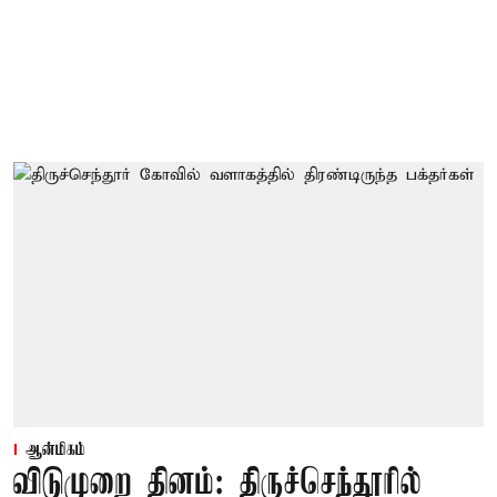
ஆன்மிகம்
விடுமுறை தினம்: திருச்செந்தூரில்