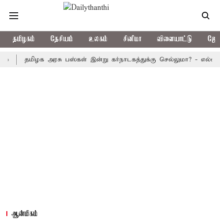
தமிழகம்
தேசியம்
உலகம்
சினிமா
விளையாட்டு
ஜோத
தமிழக அரசு பஸ்கள் இன்று கர்நாடகத்துக்கு செல்லுமா? - எல்லையில் பதற
ஆன்மிகம்