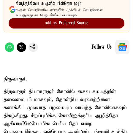
தினத்தந்தியை கூகுளில் பின்தொடரவும்
கூகுள் செய்திகளில் எங்களின் முக்கியச் செய்திகளை
உடனுக்குடன் பெற கிளிக் செய்யவும்.
Add as Preferred Source
Follow Us
திருவாரூர்,
திருவாரூர் தியாகராஜர் கோவில் சைவ சமயத்தின்
தலைமை பீடமாகவும், தோன்றிய வரலாற்றினை
கணக்கிட முடியாத பழமையும் வாய்ந்த கோவிலாகவும்
திகழ்கிறது. சிறப்புமிக்க கோவிலுக்குரிய ஆழித்தேர்
ஆசியாவிலேயே மிகப்பெரிய தேர் என்ற
பெருமைமிக்கது. ஒவ்வொரு ஆண்டும் பங்குனி உத்திர