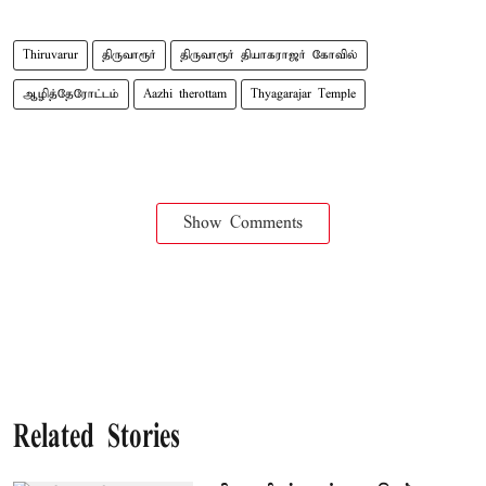
Thiruvarur
திருவாரூர்
திருவாரூர் தியாகராஜர் கோவில்
ஆழித்தேரோட்டம்
Aazhi therottam
Thyagarajar Temple
Show Comments
Related Stories