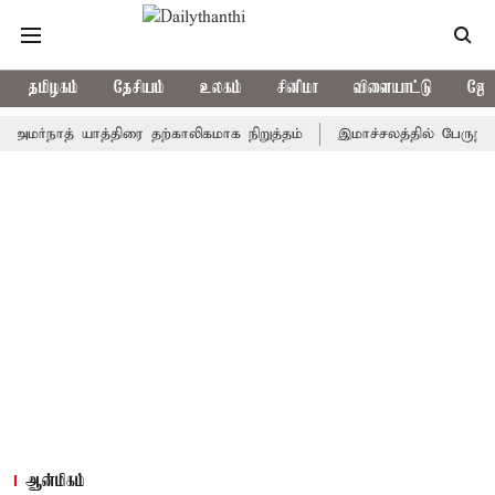
தமிழகம்
தேசியம்
உலகம்
சினிமா
விளையாட்டு
ஜோத
ாத் யாத்திரை தற்காலிகமாக நிறுத்தம்
இமாச்சலத்தில் பேருந்து விபத்
ஆன்மிகம்