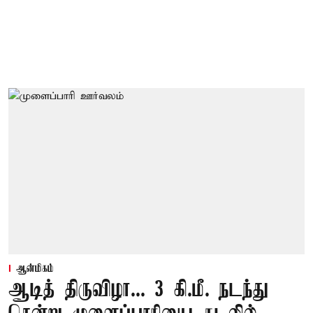
ஆன்மிகம்
ஆடித் திருவிழா... 3 கி.மீ. நடந்து