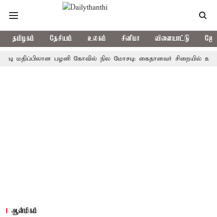
தமிழகம்
தேசியம்
உலகம்
சினிமா
விளையாட்டு
ஜோத
மதிப்பிலான பழனி கோவில் நில மோசடி: கைதானவர் சிறையில் உயிரிழப்பு
ஆன்மிகம்