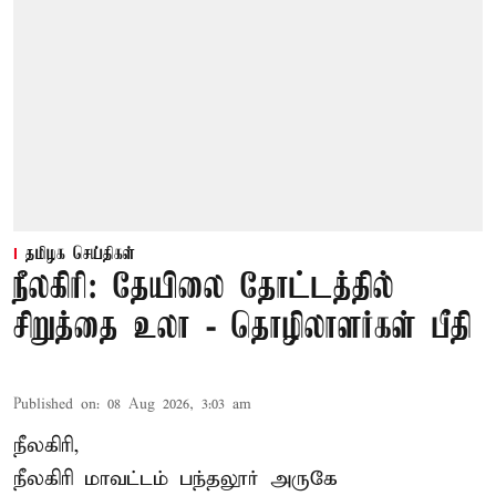
தமிழக செய்திகள்
நீலகிரி: தேயிலை தோட்டத்தில்
சிறுத்தை உலா - தொழிலாளர்கள் பீதி
Published on
:
08 Aug 2026, 3:03 am
நீலகிரி,
நீலகிரி மாவட்டம் பந்தலூர் அருகே