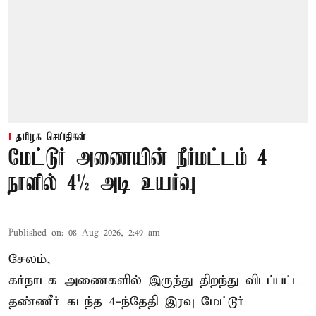
தமிழக செய்திகள்
மேட்டூர் அணையின் நீர்மட்டம் 4
நாளில் 4½ அடி உயர்வு
Published on
:
08 Aug 2026, 2:49 am
சேலம்,
கர்நாடக அணைகளில் இருந்து திறந்து விடப்பட்ட
தண்ணீர் கடந்த 4-ந்தேதி இரவு மேட்டூர்