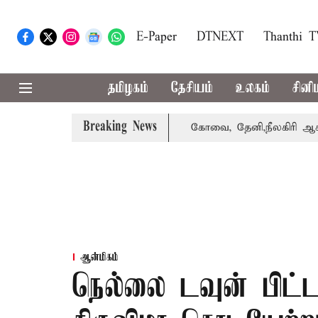
E-Paper
DTNEXT
Thanthi 
தமிழகம்
தேசியம்
உலகம்
சினி
Breaking News
்கை வாபஸ் பெற்றார் சங்கீதா
கோவை, தேனி,நீலகிரி ஆகிய மா
ஆன்மிகம்
நெல்லை டவுன் பிட்ட