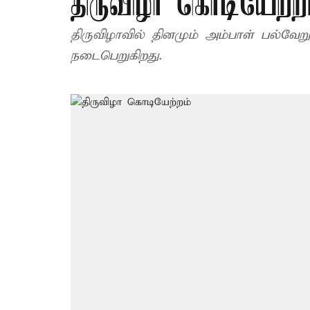
திருவிழா கொடியேற்ற
திருவிழாவில் தினமும் அம்பாள் பல்வேற
நடைபெறுகிறது.