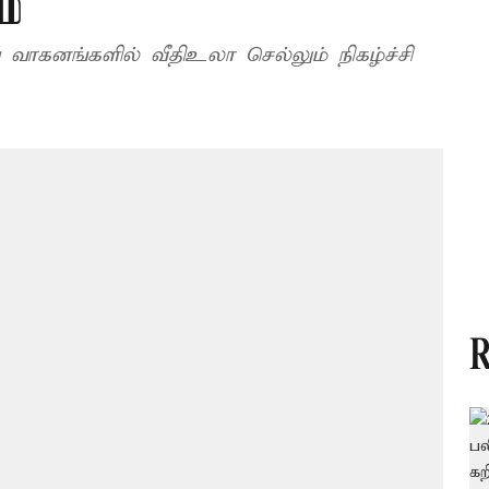
ம்
ு வாகனங்களில் வீதிஉலா செல்லும் நிகழ்ச்சி
R