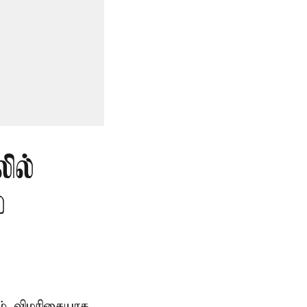
ில்
்
ம் விமரிசையாக