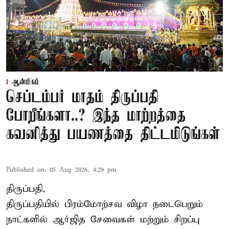
ஆன்மிகம்
செப்டம்பர் மாதம் திருப்பதி
போறீங்களா..? இந்த மாற்றத்தை
கவனித்து பயணத்தை திட்டமிடுங்கள்
Published on
:
05 Aug 2026, 4:29 pm
திருப்பதி,
திருப்பதியில் பிரம்மோற்சவ விழா நடைபெறும்
நாட்களில் ஆர்ஜித சேவைகள் மற்றும் சிறப்பு