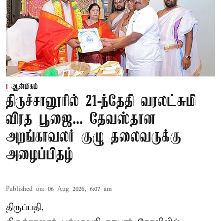
ஆன்மிகம்
திருச்சானூரில் 21-ந்தேதி வரலட்சுமி
விரத பூஜை... தேவஸ்தான
அறங்காவலர் குழு தலைவருக்கு
அழைப்பிதழ்
Published on
:
06 Aug 2026, 6:07 am
திருப்பதி,