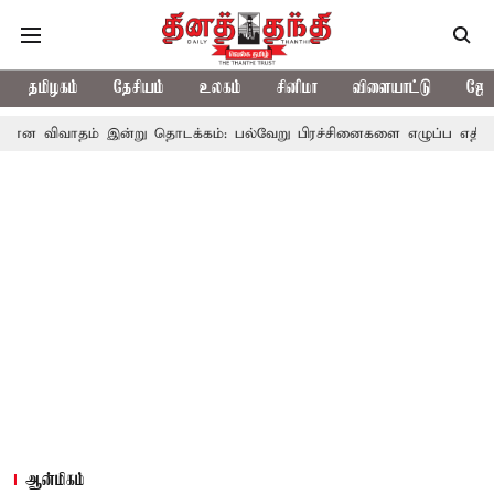
தமிழகம்
தேசியம்
உலகம்
சினிமா
விளையாட்டு
ஜோத
 இன்று தொடக்கம்: பல்வேறு பிரச்சினைகளை எழுப்ப எதிர்க்கட்சிகள் திட்
ஆன்மிகம்