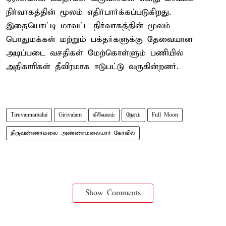
நிர்வாகத்தின் மூலம் எதிர்பார்க்கப்படுகிறது.
இதையொட்டி மாவட்ட நிர்வாகத்தின் மூலம்
பொதுமக்கள் மற்றும் பக்தர்களுக்கு தேவையான
அடிப்படை வசதிகள் மேற்கொள்ளும் பணியில்
அதிகாரிகள் தீவிரமாக ஈடுபட்டு வருகின்றனர்.
Tiruvannamalai
Girivalam
கிரிவலம்
நேரம்
Full Moon
திருவண்ணாமலை அண்ணாமலையார் கோவில்
Show Comments