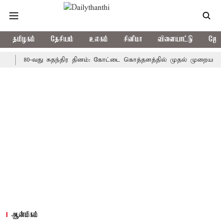
தமிழகம்
தேசியம்
உலகம்
சினிமா
விளையாட்டு
ஜோத
80-வது சுதந்திர தினம்: கோட்டை கொத்தளத்தில் முதல் முறையாக தேசிய 
ஆன்மிகம்