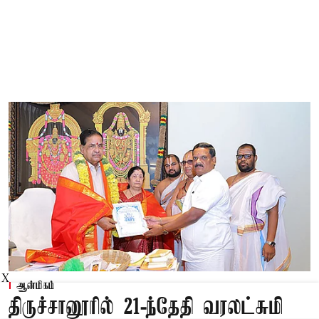
X
ஆன்மிகம்
திருச்சானூரில் 21-ந்தேதி வரலட்சுமி