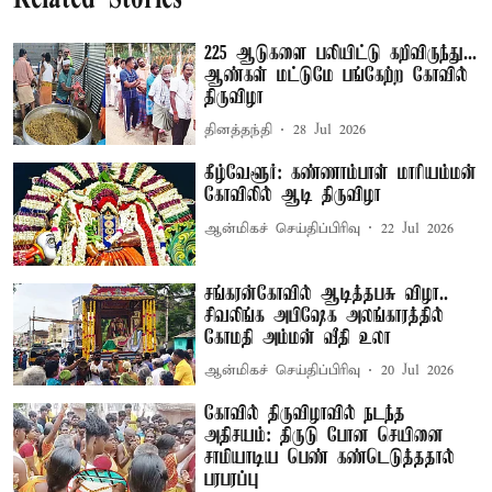
225 ஆடுகளை பலியிட்டு கறிவிருந்து...
ஆண்கள் மட்டுமே பங்கேற்ற கோவில்
திருவிழா
தினத்தந்தி
28 Jul 2026
கீழ்வேளூர்: கண்ணாம்பாள் மாரியம்மன்
கோவிலில் ஆடி திருவிழா
ஆன்மிகச் செய்திப்பிரிவு
22 Jul 2026
சங்கரன்கோவில் ஆடித்தபசு விழா..
சிவலிங்க அபிஷேக அலங்காரத்தில்
கோமதி அம்மன் வீதி உலா
ஆன்மிகச் செய்திப்பிரிவு
20 Jul 2026
கோவில் திருவிழாவில் நடந்த
அதிசயம்: திருடு போன செயினை
சாமியாடிய பெண் கண்டெடுத்ததால்
பரபரப்பு