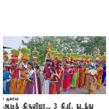
ஆன்மிகம்
ஆடித் திருவிழா... 3 கி.மீ. நடந்து