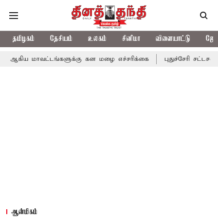
தமிழகம்
தேசியம்
உலகம்
சினிமா
விளையாட்டு
ஜோத
வட்டங்களுக்கு கன மழை எச்சரிக்கை
புதுச்சேரி சட்டசபையில் வரும் 
ஆன்மிகம்