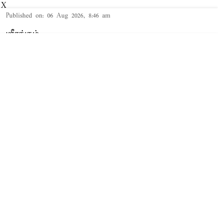
X
Published on
:
06 Aug 2026, 8:46 am
ஸ்ரீரங்கம்,
ஸ்ரீரங்கத்தில் நடைபெற்று வரும் ஆடிப்பூர
உற்சவத்தில் இன்று ஆண்டாள் நாச்சியார்,
கோதண்டராமர் திருக்கோலத்தில்
அருள்பாலித்தார்.
Read More