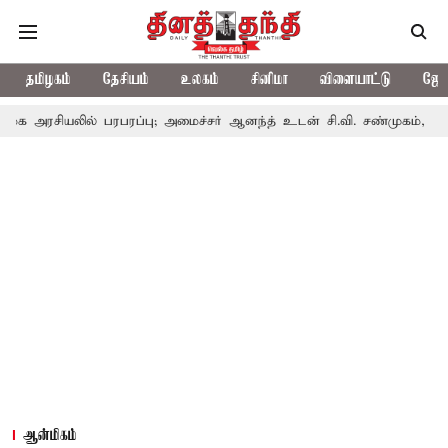
தமிழகம்
தேசியம்
உலகம்
சினிமா
விளையாட்டு
ஜோத
அரசியலில் பரபரப்பு; அமைச்சர் ஆனந்த் உடன் சி.வி. சண்முகம், வேலுமணி
ஆன்மிகம்