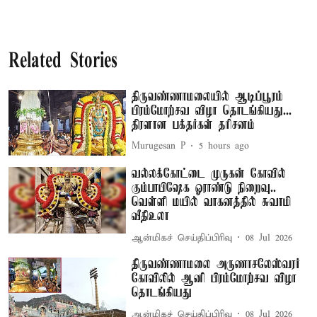
Related Stories
திருவண்ணாமலையில் ஆடிப்பூரம்
பிரம்மோற்சவ விழா தொடங்கியது...
திரளான பக்தர்கள் தரிசனம்
Murugesan P
5 hours ago
வல்லக்கோட்டை முருகன் கோவில்
கும்பாபிஷேக ஓராண்டு நிறைவு..
வெள்ளி மயில் வாகனத்தில் சுவாமி
வீதிஉலா
ஆன்மிகச் செய்திப்பிரிவு
08 Jul 2026
திருவண்ணாமலை அருணாசலேஸ்வரர்
கோவிலில் ஆனி பிரம்மோற்சவ விழா
தொடங்கியது
ஆன்மிகச் செய்திப்பிரிவு
08 Jul 2026