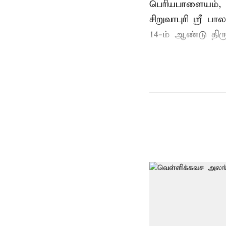
பெரியபாளையம்,
சிறுவாபுரி ஸ்ரீ
14-ம் ஆண்டு தி