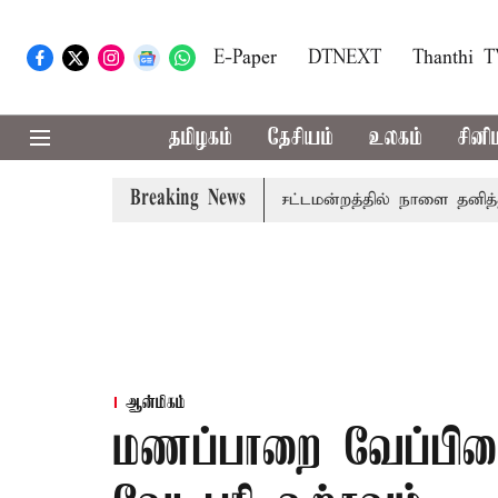
E-Paper
DTNEXT
Thanthi 
தமிழகம்
தேசியம்
உலகம்
சினி
Breaking News
முதலில் தமிழ்த்தாய் வாழ்த்து: சட்டமன்றத்தில் நாளை தனித்தீர்மா
ஆன்மிகம்
மணப்பாறை வேப்பிலை