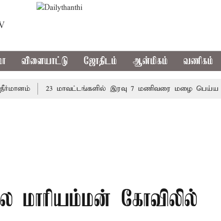
TV
மா
விளையாட்டு
ஜோதிடம்
ஆன்மிகம்
வணிகம்
னம்
23 மாவட்டங்களில் இரவு 7 மணிவரை மழை பெய்ய வாய்ப்
 மாரியம்மன் கோவிலில்