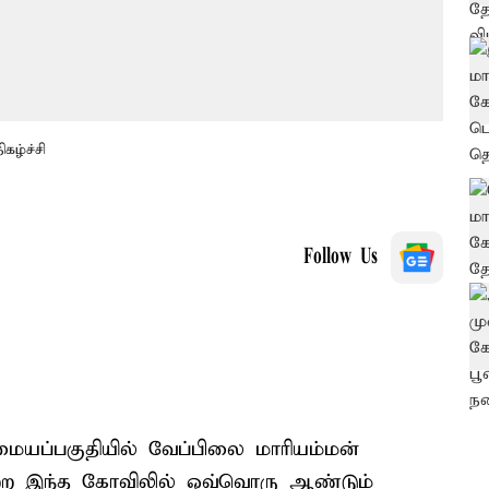
கழ்ச்சி
Follow Us
மையப்பகுதியில் வேப்பிலை மாரியம்மன்
ெற்ற இந்த கோவிலில் ஒவ்வொரு ஆண்டும்