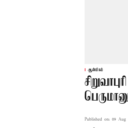
ஆன்மிகம்
சிறுவாப
பெருமானு
Published on
:
09 Aug 