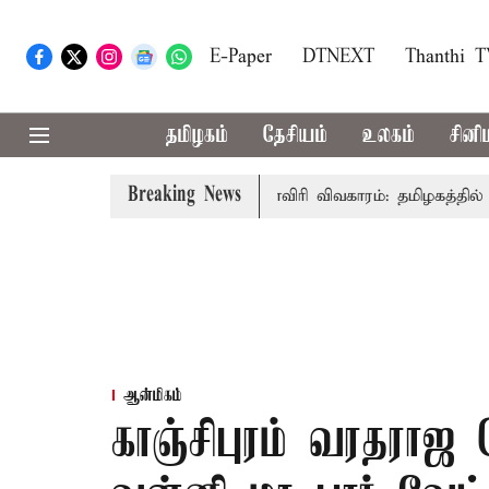
E-Paper
DTNEXT
Thanthi 
தமிழகம்
தேசியம்
உலகம்
சினி
Breaking News
-அமைச்சர் விஜய் உரை
காவிரி விவகாரம்: தமிழகத்தில் அனைத்
ஆன்மிகம்
காஞ்சிபுரம் வரதராஜ