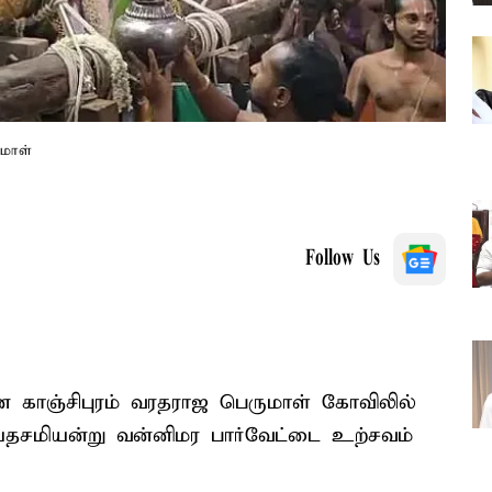
ுமாள்
Follow Us
 காஞ்சிபுரம் வரதராஜ பெருமாள் கோவிலில்
யதசமியன்று வன்னிமர பார்வேட்டை உற்சவம்