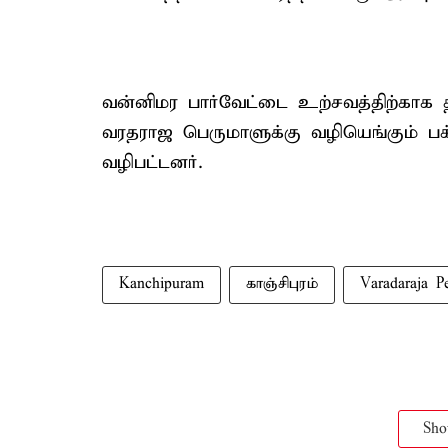
வன்னிமர பார்வேட்டை உற்சவத்திற்காக த
வரதராஜ பெருமாளுக்கு வழியெங்கும் பக
வழிபட்டனர்.
Kanchipuram
காஞ்சிபுரம்
Varadaraja P
Sh