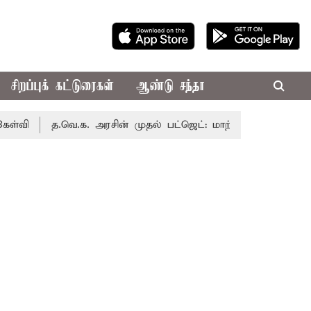
சிறப்புக் கட்டுரைகள்
ஆண்டு சந்தா
த.வெ.க. அரசின் முதல் பட்ஜெட்: மாற்றமா?, தடுமாற்றமா?
ச