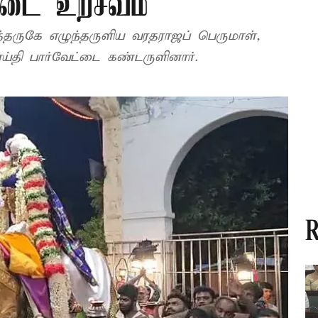
்டை உற்சவம்
தருகே எழுந்தருளிய வரதராஜப் பெருமாள்,
எய்தி பார்வேட்டை கண்டருளினார்.
R