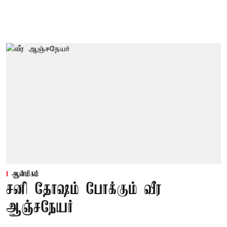
ஆன்மிகம்
சனி தோஷம் போக்கும் வீர
ஆஞ்சநேயர்