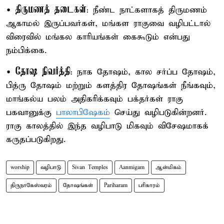
திருமணத் தடைகள்
•
: நீண்ட நாட்களாகத் திருமணம்
ஆகாமல் இருப்பவர்கள், மங்கள ராகுவை வழிபட்டால்
விரைவில் மங்கல காரியங்கள் கைகூடும் என்பது
நம்பிக்கை.
தோஷ நிவர்த்தி
•
: நாக தோஷம், கால சர்ப்ப தோஷம்,
பித்ரு தோஷம் மற்றும் களத்திர தோஷங்கள் நீங்கவும்,
மாங்கல்ய பலம் அதிகரிக்கவும் பக்தர்கள் ராகு
பகவானுக்கு
பாலாபிஷேகம்
செய்து வழிபடுகின்றனர்.
ராகு காலத்தில் இந்த வழிபாடு மிகவும் விசேஷமாகக்
கருதப்படுகிறது.
worship
வழிபாடு
Sivan Temples
Aanmigam
ஆன்மிகம்
திருநாகேஸ்வரம்
தோஷங்கள்
Pariharam
பரிகாரம்