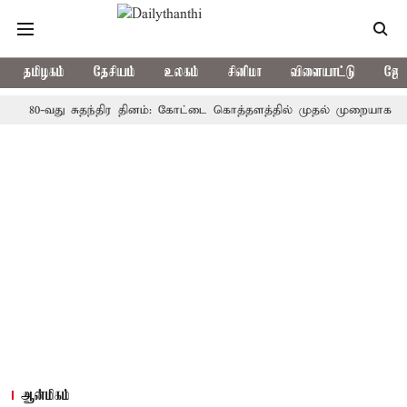
தமிழகம்
தேசியம்
உலகம்
சினிமா
விளையாட்டு
ஜோத
0-வது சுதந்திர தினம்: கோட்டை கொத்தளத்தில் முதல் முறையாக தேசிய கொட
ஆன்மிகம்