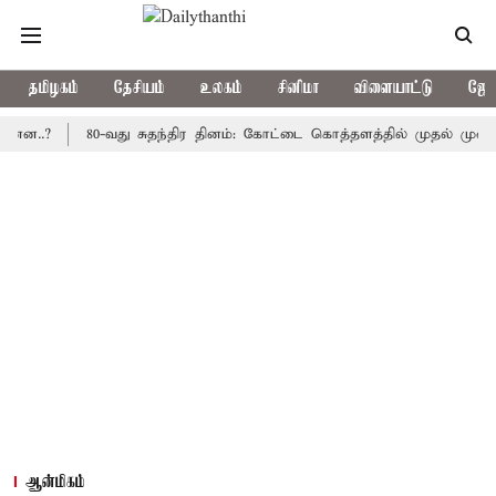
தமிழகம்
தேசியம்
உலகம்
சினிமா
விளையாட்டு
ஜோத
80-வது சுதந்திர தினம்: கோட்டை கொத்தளத்தில் முதல் முறையாக தே
ஆன்மிகம்