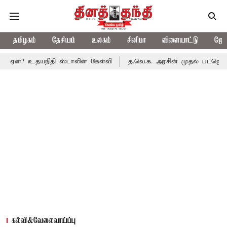
தமிழகம்
தேசியம்
உலகம்
சினிமா
விளையாட்டு
ஜோத
உதயநிதி ஸ்டாலின் கேள்வி
த.வெ.க. அரசின் முதல் பட்ஜெட்: மாற்றமா?
கல்வி&வேலைவாய்ப்பு