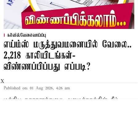
கல்வி&வேலைவாய்ப்பு
எய்ம்ஸ் மருத்துவமனையில் வேலை..
2,218 காலியிடங்கள்-
விண்ணப்பிப்பது எப்படி?
X
Published on
:
01 Aug 2026, 4:26 am
மத்திய சுகாதாரத்துறை அமைச்சகத்தின் கீழ்
செயல்படும் எய்ம்ஸ் மருத்துவமனையில்
காலியிடங்களை நிரப்ப அறிவிப்பு
வெளியாகியுள்ளது. இதில் யாரெல்லாம்
விண்ணப்பிக்கலாம். கல்வி தகுதி என்ன? என்பது