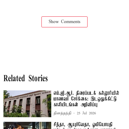
Show Comments
Related Stories
எம்.ஜி.ஆர். திரைப்படக் கல்லூரியில்
மாணவர் சேர்க்கை: இடஒதுக்கீட்டு
காலியிடங்கள் அறிவிப்பு
தினத்தந்தி
25 Jul 2026
சித்தா, ஆயுர்வேதா, ஓமியோபதி