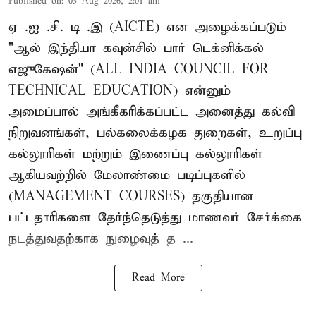
Published on
:
03 Aug 2026, 2:01 am
ஏ .ஐ .சி. டி .இ (AICTE) என அழைக்கப்படும்
"ஆல் இந்தியா கவுன்சில் பார் டெக்னிக்கல்
எஜுகேஷன்" (ALL INDIA COUNCIL FOR
TECHNICAL EDUCATION) என்னும்
அமைப்பால் அங்கீகரிக்கப்பட்ட அனைத்து கல்வி
நிறுவனங்கள், பல்கலைக்கழக துறைகள், உறுப்பு
கல்லூரிகள் மற்றும் இணைப்பு கல்லூரிகள்
ஆகியவற்றில் மேலாண்மை படிப்புகளில்
(MANAGEMENT COURSES) தகுதியான
பட்டதாரிகளை தேர்ந்தெடுத்து மாணவர் சேர்க்கை
நடத்துவதற்காக நுழைவுத் த ...
Read More