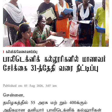
கல்வி&வேலைவாய்ப்பு
பாலிடெக்னிக் கல்லூரிகளில் மாணவர்
சேர்க்கை 31-ந்தேதி வரை நீட்டிப்பு
Published on
:
03 Aug 2026, 3:07 am
சென்னை,
தமிழகத்தில் 55 அரசு மற் றும் 400க்கும்
அதிகமான தனியார் பாலிடெக்னிக் கல்லுாரிகள்