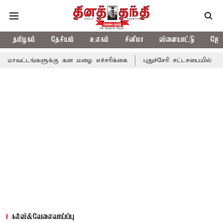
தமிழகம்
தேசியம்
உலகம்
சினிமா
விளையாட்டு
ஜோத
களுக்கு கன மழை எச்சரிக்கை
புதுச்சேரி சட்டசபையில் வரும் 24ம் த
கல்வி&வேலைவாய்ப்பு