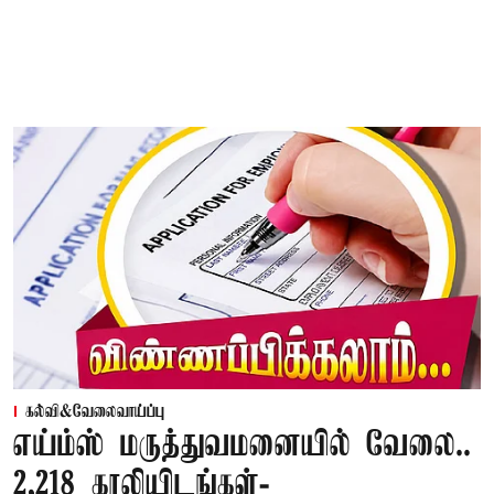
கல்வி&வேலைவாய்ப்பு
எய்ம்ஸ் மருத்துவமனையில் வேலை..
2,218 காலியிடங்கள்-