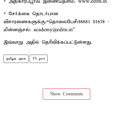
* அதிகாரப்பூர்வ இணையதளம்: www.editn.in
* சேர்க்கை தொடர்பான
விசாரணைகளுக்கு:*தொலைபேசி:86681 01638 ·
மின்னஞ்சல்: academy@editn.in”
இவ்வாறு அதில் தெரிவிக்கப்பட்டுள்ளது.
தமிழக அரசு
TN govt
Show Comments