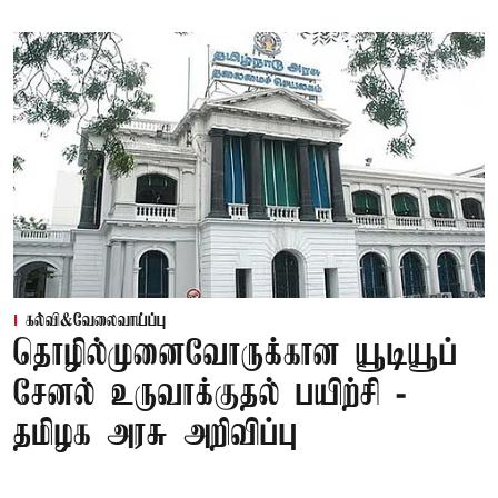
கல்வி&வேலைவாய்ப்பு
தொழில்முனைவோருக்கான யூடியூப்
சேனல் உருவாக்குதல் பயிற்சி -
தமிழக அரசு அறிவிப்பு