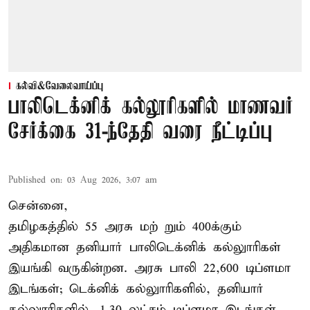
கல்வி&வேலைவாய்ப்பு
பாலிடெக்னிக் கல்லூரிகளில் மாணவர்
சேர்க்கை 31-ந்தேதி வரை நீட்டிப்பு
Published on
:
03 Aug 2026, 3:07 am
சென்னை,
தமிழகத்தில் 55 அரசு மற் றும் 400க்கும்
அதிகமான தனியார் பாலிடெக்னிக் கல்லுாரிகள்
இயங்கி வருகின்றன. அரசு பாலி 22,600 டிப்ளமா
இடங்கள்; டெக்னிக் கல்லுாரிகளில், தனியார்
கல்லுாரிகளில், 1.30 லட்சம் டிப்ளமா இடங்கள்