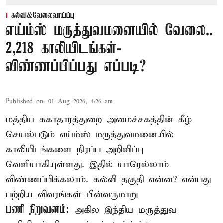
கல்வி&வேலைவாய்ப்பு
எய்ம்ஸ் மருத்துவமனையில் வேலை..
2,218 காலியிடங்கள்-
விண்ணப்பிப்பது எப்படி?
Published on
:
01 Aug 2026, 4:26 am
மத்திய சுகாதாரத்துறை அமைச்சகத்தின் கீழ்
செயல்படும் எய்ம்ஸ் மருத்துவமனையில்
காலியிடங்களை நிரப்ப அறிவிப்பு
வெளியாகியுள்ளது. இதில் யாரெல்லாம்
விண்ணப்பிக்கலாம். கல்வி தகுதி என்ன? என்பது
பற்றிய விவரங்கள் பின்வருமாறு
பணி நிறுவனம்:
அகில இந்திய மருத்துவ