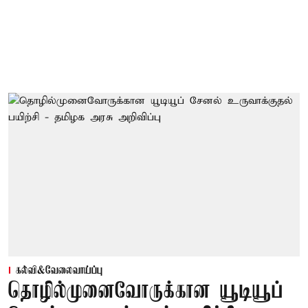
கல்வி&வேலைவாய்ப்பு
தொழில்முனைவோருக்கான யூடியூப்