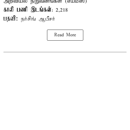
அறிவியல் நிறுவனங்கள் (எய்ம்ஸ்)
காலி பணி இடங்கள்
: 2,218
பதவி:
நர்சிங் ஆபீசர்
Read More