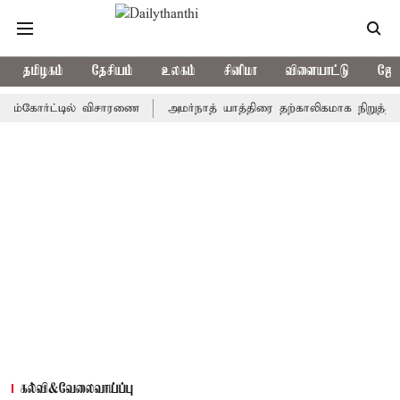
தமிழகம்
தேசியம்
உலகம்
சினிமா
விளையாட்டு
ஜோத
ோர்ட்டில் விசாரணை
அமர்நாத் யாத்திரை தற்காலிகமாக நிறுத்தம்
இம
கல்வி&வேலைவாய்ப்பு