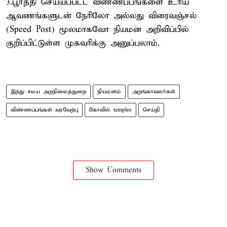
3.பூர்த்தி செய்யப்பட்ட விண்ணப்பங்களை உரிய
ஆவணங்களுடன் நேரிலோ அல்லது விரைவஞ்சல்
(Speed Post) மூலமாகவோ நியமன அறிவிப்பில்
குறிப்பிட்டுள்ள முகவரிக்கு அனுப்பலாம்.
இந்து சமய அறநிலைத்துறை
நியமனம்
அறங்காவலர்கள்
விண்ணப்பங்கள் வரவேற்பு
கோவில் temples
செய்தி
Show Comments