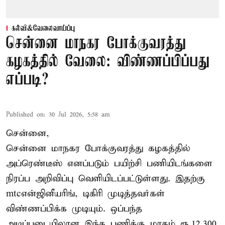
கல்வி&வேலைவாய்ப்பு
சென்னை மாநகர போக்குவரத்து
கழகத்தில் வேலை: விண்ணப்பிப்பது
எப்படி?
Published on
:
30 Jul 2026, 5:58 am
சென்னை,
சென்னை மாநகர போக்குவரத்து கழகத்தில்
அப்ரெண்டீஸ் எனப்படும் பயிற்சி பணியிடங்களை
நிரப்ப அறிவிப்பு வெளியிடப்பட்டுள்ளது. இதற்கு
mtcஎன்ஜினீயரிங், டிகிரி முடித்தவர்கள்
விண்ணப்பிக்க முடியும். ஒப்பந்த
அடிப்படையிலான இந்த பணிக்கு மாதம் ரூ.12.300