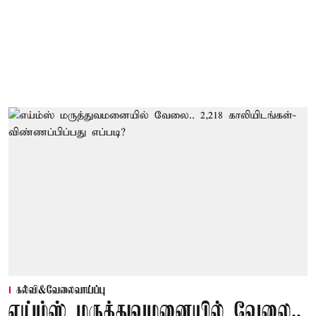
கல்வி&வேலைவாய்ப்பு
எய்ம்ஸ் மருத்துவமனையில் வேலை..