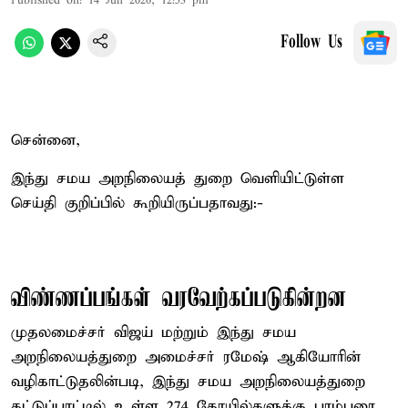
Published on
:
14 Jun 2026, 12:53 pm
Follow Us
சென்னை,
இந்து சமய அறநிலையத் துறை வெளியிட்டுள்ள
செய்தி குறிப்பில் கூறியிருப்பதாவது:-
விண்ணப்பங்கள் வரவேற்கப்படுகின்றன
முதலமைச்சர் விஜய் மற்றும் இந்து சமய
அறநிலையத்துறை அமைச்சர் ரமேஷ் ஆகியோரின்
வழிகாட்டுதலின்படி, இந்து சமய அறநிலையத்துறை
கட்டுப்பாட்டில் உள்ள 274 கோயில்களுக்கு பரம்பரை