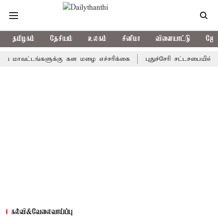
தமிழகம்
தேசியம்
உலகம்
சினிமா
விளையாட்டு
ஜோத
வட்டங்களுக்கு கன மழை எச்சரிக்கை
புதுச்சேரி சட்டசபையில் வரும்
கல்வி&வேலைவாய்ப்பு