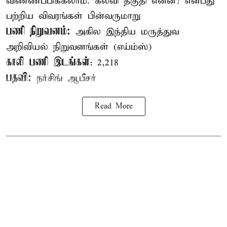
விண்ணப்பிக்கலாம். கல்வி தகுதி என்ன? என்பது
பற்றிய விவரங்கள் பின்வருமாறு
பணி நிறுவனம்:
அகில இந்திய மருத்துவ
அறிவியல் நிறுவனங்கள் (எய்ம்ஸ்)
காலி பணி இடங்கள்
: 2,218
பதவி:
நர்சிங் ஆபீசர்
Read More