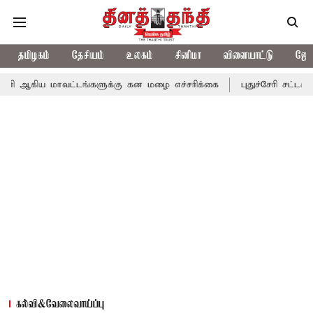
தமிழகம்
தேசியம்
உலகம்
சினிமா
விளையாட்டு
ஜோத
ாவட்டங்களுக்கு கன மழை எச்சரிக்கை
புதுச்சேரி சட்டசபையில் வரும
கல்வி&வேலைவாய்ப்பு