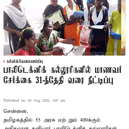
கல்வி&வேலைவாய்ப்பு
பாலிடெக்னிக் கல்லூரிகளில் மாணவர்
சேர்க்கை 31-ந்தேதி வரை நீட்டிப்பு
Published on
:
03 Aug 2026, 3:07 am
சென்னை,
தமிழகத்தில் 55 அரசு மற் றும் 400க்கும்
அதிகமான தனியார் பாலிடெக்னிக் கல்லுாரிகள்