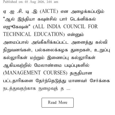
Published on
:
03 Aug 2026, 2:01 am
ஏ .ஐ .சி. டி .இ (AICTE) என அழைக்கப்படும்
"ஆல் இந்தியா கவுன்சில் பார் டெக்னிக்கல்
எஜுகேஷன்" (ALL INDIA COUNCIL FOR
TECHNICAL EDUCATION) என்னும்
அமைப்பால் அங்கீகரிக்கப்பட்ட அனைத்து கல்வி
நிறுவனங்கள், பல்கலைக்கழக துறைகள், உறுப்பு
கல்லூரிகள் மற்றும் இணைப்பு கல்லூரிகள்
ஆகியவற்றில் மேலாண்மை படிப்புகளில்
(MANAGEMENT COURSES) தகுதியான
பட்டதாரிகளை தேர்ந்தெடுத்து மாணவர் சேர்க்கை
நடத்துவதற்காக நுழைவுத் த ...
Read More