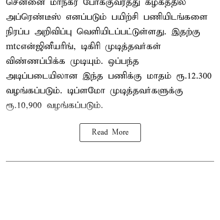
சென்னை மாநகர போக்குவரத்து கழகத்தில்
அப்ரெண்டீஸ் எனப்படும் பயிற்சி பணியிடங்களை
நிரப்ப அறிவிப்பு வெளியிடப்பட்டுள்ளது. இதற்கு
mtcஎன்ஜினீயரிங், டிகிரி முடித்தவர்கள்
விண்ணப்பிக்க முடியும். ஒப்பந்த
அடிப்படையிலான இந்த பணிக்கு மாதம் ரூ.12.300
வழங்கப்படும். டிப்ளமோ முடித்தவர்களுக்கு
ரூ.10,900 வழங்கப்படும்.
Read More