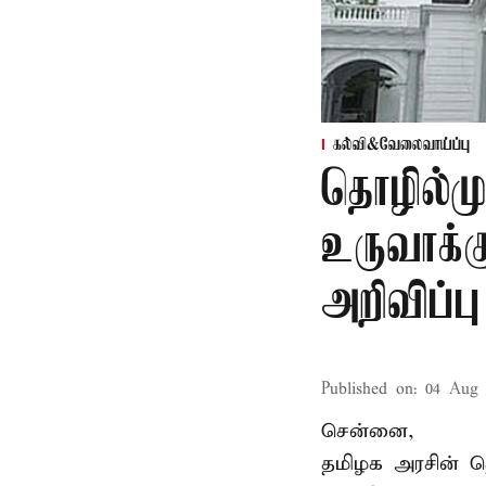
கல்வி&வேலைவாய்ப்பு
தொழில்ம
உருவாக்க
அறிவிப்பு
Published on
:
04 Aug 
சென்னை,
தமிழக அரசின் தொ