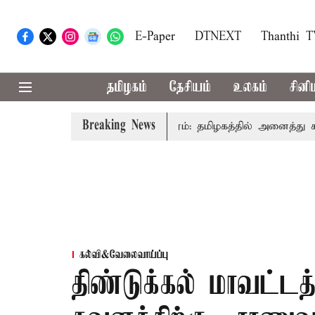
E-Paper
DTNEXT
Thanthi 
தமிழகம்
தேசியம்
உலகம்
சினி
Breaking News
ிஜய் உரை
காவிரி விவகாரம்: தமிழகத்தில் அனைத்து கட்சி கூட
கல்வி&வேலைவாய்ப்பு
திண்டுக்கல் மாவட்ட