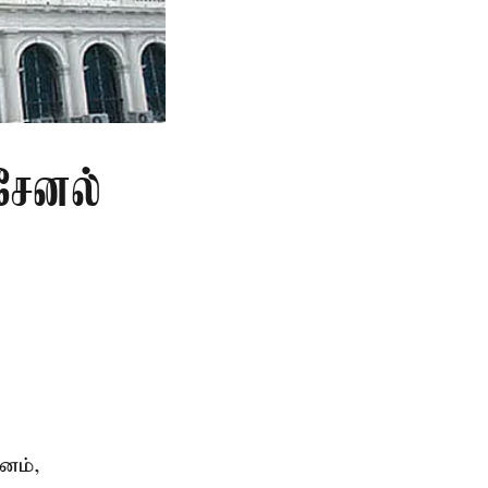
சேனல்
னம்,