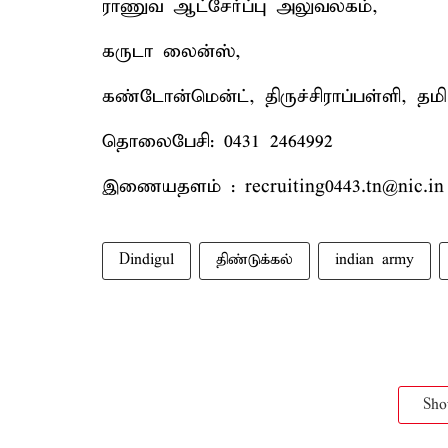
ராணுவ ஆட்சேர்ப்பு அலுவலகம்,
கருடா லைன்ஸ்,
கண்டோன்மென்ட், திருச்சிராப்பள்ளி, தமிழ
தொலைபேசி: 0431 2464992
இணையதளம் : recruiting0443.tn@nic.in
Dindigul
திண்டுக்கல்
indian army
Sh