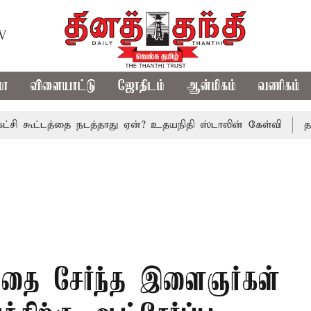
TV
மா
விளையாட்டு
ஜோதிடம்
ஆன்மிகம்
வணிகம்
்டத்தை நடத்தாது ஏன்? உதயநிதி ஸ்டாலின் கேள்வி
த.வெ.க. அர
த்தை சேர்ந்த இளைஞர்கள்