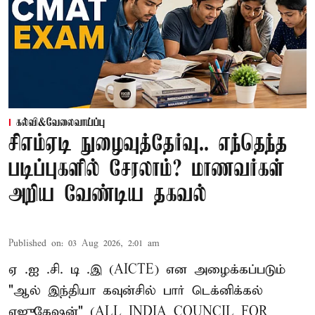
கல்வி&வேலைவாய்ப்பு
சிஎம்ஏடி நுழைவுத்தேர்வு.. எந்தெந்த
படிப்புகளில் சேரலாம்? மாணவர்கள்
அறிய வேண்டிய தகவல்
Published on
:
03 Aug 2026, 2:01 am
ஏ .ஐ .சி. டி .இ (AICTE) என அழைக்கப்படும்
"ஆல் இந்தியா கவுன்சில் பார் டெக்னிக்கல்
எஜுகேஷன்" (ALL INDIA COUNCIL FOR