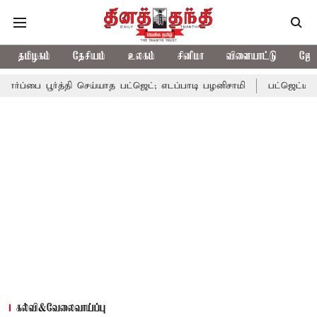
தமிழகம்
தேசியம்
உலகம்
சினிமா
விளையாட்டு
ஜோத
ூர்த்தி செய்யாத பட்ஜெட்; எடப்பாடி பழனிசாமி
பட்ஜெட்டில் தவெக அரச
கல்வி&வேலைவாய்ப்பு