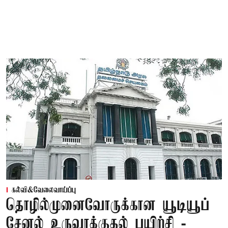
கல்வி&வேலைவாய்ப்பு
தொழில்முனைவோருக்கான யூடியூப்
சேனல் உருவாக்குதல் பயிற்சி -