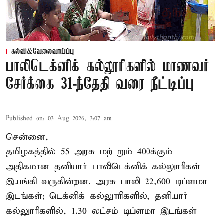
கல்வி&வேலைவாய்ப்பு
பாலிடெக்னிக் கல்லூரிகளில் மாணவர்
சேர்க்கை 31-ந்தேதி வரை நீட்டிப்பு
Published on
:
03 Aug 2026, 3:07 am
சென்னை,
தமிழகத்தில் 55 அரசு மற் றும் 400க்கும்
அதிகமான தனியார் பாலிடெக்னிக் கல்லுாரிகள்
இயங்கி வருகின்றன. அரசு பாலி 22,600 டிப்ளமா
இடங்கள்; டெக்னிக் கல்லுாரிகளில், தனியார்
கல்லுாரிகளில், 1.30 லட்சம் டிப்ளமா இடங்கள்