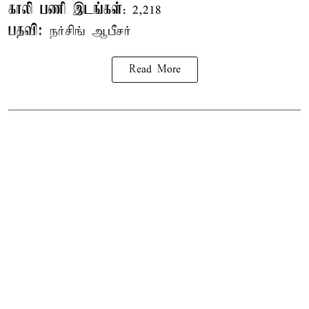
காலி பணி இடங்கள்
: 2,218
பதவி:
நர்சிங் ஆபீசர்
Read More