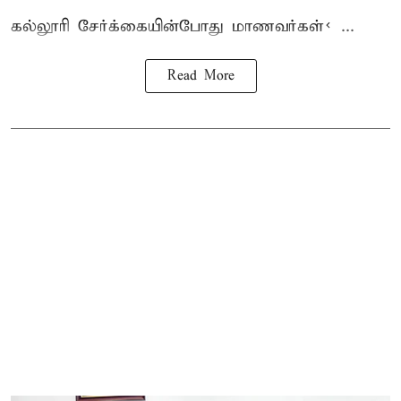
கல்லூரி
சேர்க்கை
யின்போது
மாணவர்கள்< ...
Read More