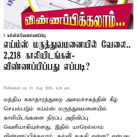
கல்வி&வேலைவாய்ப்பு
எய்ம்ஸ் மருத்துவமனையில் வேலை..
2,218 காலியிடங்கள்-
விண்ணப்பிப்பது எப்படி?
Published on
:
01 Aug 2026, 4:26 am
மத்திய சுகாதாரத்துறை அமைச்சகத்தின் கீழ்
செயல்படும் எய்ம்ஸ் மருத்துவமனையில்
காலியிடங்களை நிரப்ப அறிவிப்பு
வெளியாகியுள்ளது. இதில் யாரெல்லாம்
விண்ணப்பிக்கலாம். கல்வி தகுதி என்ன? என்பது