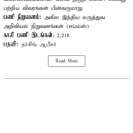
பற்றிய விவரங்கள் பின்வருமாறு
பணி நிறுவனம்:
அகில இந்திய மருத்துவ
அறிவியல் நிறுவனங்கள் (எய்ம்ஸ்)
காலி பணி இடங்கள்
: 2,218
பதவி:
நர்சிங் ஆபீசர்
Read More