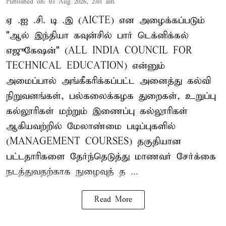
Published on
:
03 Aug 2026, 2:01 am
ஏ .ஐ .சி. டி .இ (AICTE) என அழைக்கப்படும்
"ஆல் இந்தியா கவுன்சில் பார் டெக்னிக்கல்
எஜுகேஷன்" (ALL INDIA COUNCIL FOR
TECHNICAL EDUCATION) என்னும்
அமைப்பால் அங்கீகரிக்கப்பட்ட அனைத்து கல்வி
நிறுவனங்கள், பல்கலைக்கழக துறைகள், உறுப்பு
கல்லூரிகள் மற்றும் இணைப்பு கல்லூரிகள்
ஆகியவற்றில் மேலாண்மை படிப்புகளில்
(MANAGEMENT COURSES) தகுதியான
பட்டதாரிகளை தேர்ந்தெடுத்து மாணவர் சேர்க்கை
நடத்துவதற்காக நுழைவுத் த ...
Read More