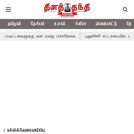
தமிழகம்
தேசியம்
உலகம்
சினிமா
விளையாட்டு
ஜோத
ளுக்கு கன மழை எச்சரிக்கை
புதுச்சேரி சட்டசபையில் வரும் 24ம் தேத
கல்வி&வேலைவாய்ப்பு