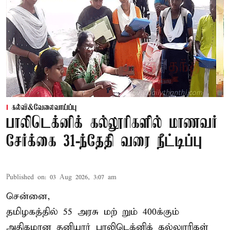
கல்வி&வேலைவாய்ப்பு
பாலிடெக்னிக் கல்லூரிகளில் மாணவர்
சேர்க்கை 31-ந்தேதி வரை நீட்டிப்பு
Published on
:
03 Aug 2026, 3:07 am
சென்னை,
தமிழகத்தில் 55 அரசு மற் றும் 400க்கும்
அதிகமான தனியார் பாலிடெக்னிக் கல்லுாரிகள்