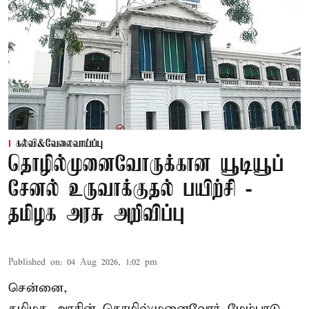
கல்வி&வேலைவாய்ப்பு
தொழில்முனைவோருக்கான யூடியூப்
சேனல் உருவாக்குதல் பயிற்சி -
தமிழக அரசு அறிவிப்பு
Published on
:
04 Aug 2026, 1:02 pm
சென்னை,
தமிழக அரசின் தொழில்முனைவோர் மேம்பாடு