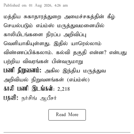
Published on
:
01 Aug 2026, 4:26 am
மத்திய சுகாதாரத்துறை அமைச்சகத்தின் கீழ்
செயல்படும் எய்ம்ஸ் மருத்துவமனையில்
காலியிடங்களை நிரப்ப அறிவிப்பு
வெளியாகியுள்ளது. இதில் யாரெல்லாம்
விண்ணப்பிக்கலாம். கல்வி தகுதி என்ன? என்பது
பற்றிய விவரங்கள் பின்வருமாறு
பணி நிறுவனம்:
அகில இந்திய மருத்துவ
அறிவியல் நிறுவனங்கள் (எய்ம்ஸ்)
காலி பணி இடங்கள்
: 2,218
பதவி:
நர்சிங் ஆபீசர்
Read More