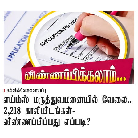
கல்வி&வேலைவாய்ப்பு
எய்ம்ஸ் மருத்துவமனையில் வேலை..
2,218 காலியிடங்கள்-
விண்ணப்பிப்பது எப்படி?