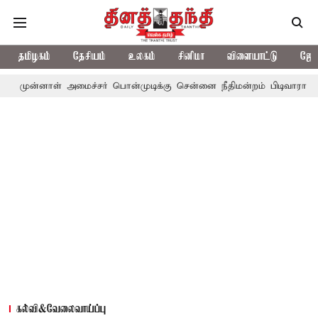
தமிழகம்
தேசியம்
உலகம்
சினிமா
விளையாட்டு
ஜோத
் அமைச்சர் பொன்முடிக்கு சென்னை நீதிமன்றம் பிடிவாராண்ட்
தொலை
கல்வி&வேலைவாய்ப்பு