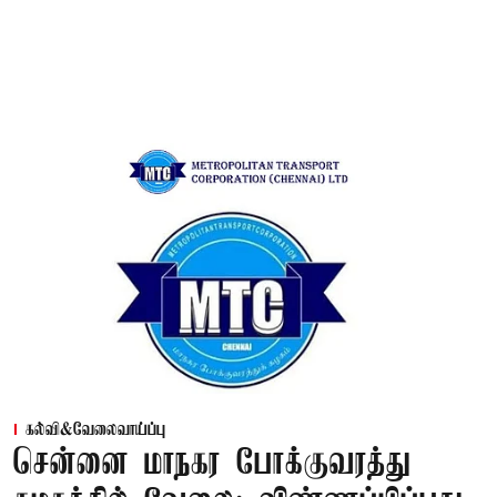
கல்வி&வேலைவாய்ப்பு
சென்னை மாநகர போக்குவரத்து