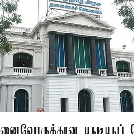
ுனைவோருக்கான யூடியூப் 