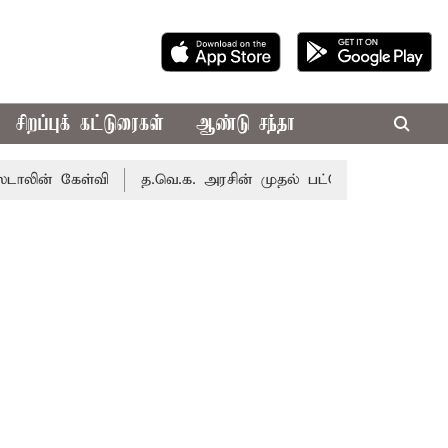
சிறப்புக் கட்டுரைகள்
ஆண்டு சந்தா
கேள்வி
த.வெ.க. அரசின் முதல் பட்ஜெட்: மாற்றமா?, தடுமாற்றம