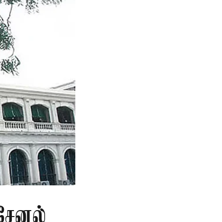
சேனல்