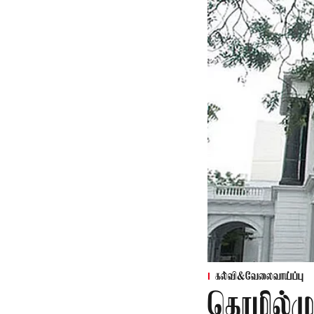
கல்வி&வேலைவாய்ப்பு
தொழில்ம