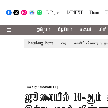
E-Paper
DTNEXT
Thanthi 
தமிழகம்
தேசியம்
உலகம்
சினி
Breaking News
் முதல்-அமைச்சர் விஜய் உரை
காவிரி விவகாரம்: தமிழகத்தி
கல்வி&வேலைவாய்ப்பு
ஜூலையில் 10-ஆம் வ