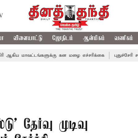
TV
மா
விளையாட்டு
ஜோதிடம்
ஆன்மிகம்
வணிகம்
மாவட்டங்களுக்கு கன மழை எச்சரிக்கை
புதுச்சேரி சட்டசபையி
ு' தேர்வு முடிவு