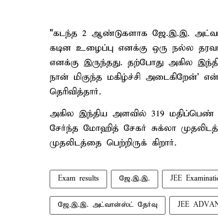
"கடந்த 2 ஆண்டுகளாக ஜே.இ.இ. அட்வான
கடின உழைப்பு எனக்கு ஒரு நல்ல தரவரி
எனக்கு இருந்தது. தற்போது அகில இந்தி
நான் மிகுந்த மகிழ்ச்சி அடைகிறேன்' என
தெரிவித்தார்.
அகில இந்திய அளவில் 319 மதிப்பெண் 
சேர்ந்த மோஹித் சேகர் சுக்லா முதலிட
முதலிடத்தை பெற்றிருக் கிறார்.
Exam results
ஜே.இ.இ.
JEE Examinati
ஜே.இ.இ. அட்வான்ஸ்ட் தேர்வு
JEE ADVA