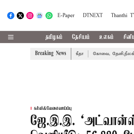
E-Paper
DTNEXT
Thanthi 
தமிழகம்
தேசியம்
உலகம்
சினி
Breaking News
ழக்கை வாபஸ் பெற்றார் சங்கீதா
கோவை, தேனி,நீலகிரி ஆகிய 
கல்வி&வேலைவாய்ப்பு
ஜே.இ.இ. ‘அட்வான்ஸ்ட