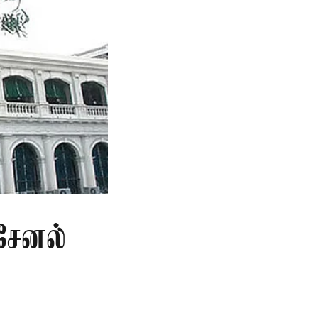
சேனல்