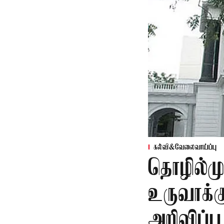
கல்வி&வேலைவாய்ப்பு
தொழில்ம
உருவாக்க
அறிவிப்பு