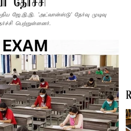
் தேர்ச்சி
திய ஜே.இ.இ. 'அட்வான்ஸ்டு' தேர்வு முடிவு
்ச்சி பெற்றுள்ளனர்.
R