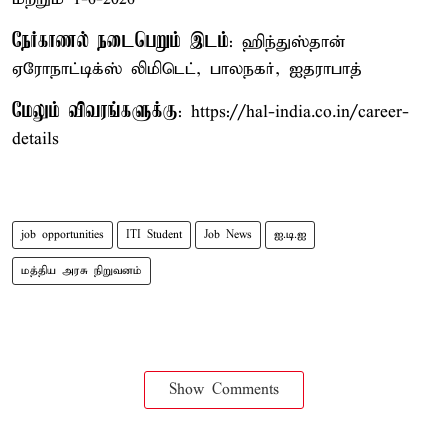
நேர்காணல் நடைபெறும் இடம்
: ஹிந்துஸ்தான்
ஏரோநாட்டிக்ஸ் லிமிடெட், பாலநகர், ஐதராபாத்
மேலும் விவரங்களுக்கு
: https://hal-india.co.in/career-
details
job opportunities
ITI Student
Job News
ஐ.டி.ஐ
மத்திய அரசு நிறுவனம்
Show Comments