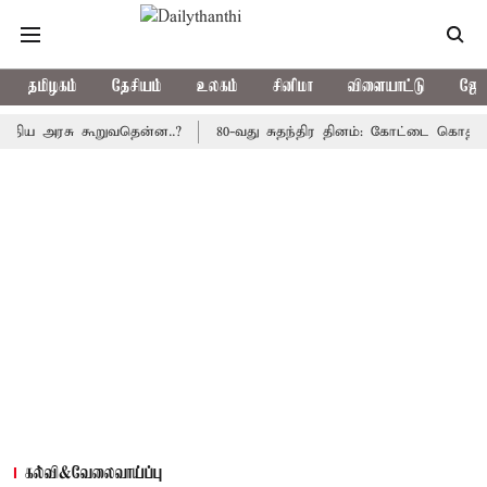
தமிழகம்
தேசியம்
உலகம்
சினிமா
விளையாட்டு
ஜோத
அரசு கூறுவதென்ன..?
80-வது சுதந்திர தினம்: கோட்டை கொத்தளத்தில்
கல்வி&வேலைவாய்ப்பு