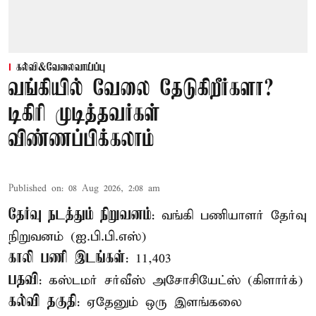
கல்வி&வேலைவாய்ப்பு
வங்கியில் வேலை தேடுகிறீர்களா?
டிகிரி முடித்தவர்கள்
விண்ணப்பிக்கலாம்
Published on
:
08 Aug 2026, 2:08 am
தேர்வு நடத்தும் நிறுவனம்
: வங்கி பணியாளர் தேர்வு
நிறுவனம் (ஐ.பி.பி.எஸ்)
காலி பணி இடங்கள்
: 11,403
பதவி
: கஸ்டமர் சர்வீஸ் அசோசியேட்ஸ் (கிளார்க்)
கல்வி தகுதி
: ஏதேனும் ஒரு இளங்கலை