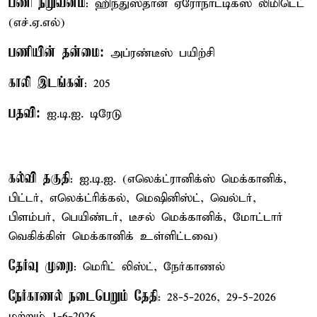
பணி நிறுவனம்
: ஹிந்துஸ்தான் ஏரோநாட்டிக்ஸ் லிமிடெட்
(எச்.ஏ.எல்)
பணியின் தன்மை:
அப்ரண்டீஸ் பயிற்சி
காலி இடங்கள்
: 205
பதவி:
ஐ.டி.ஐ. டிரேடு
கல்வி தகுதி
: ஐ.டி.ஐ. (எலெக்ட்ரானிக்ஸ் மெக்கானிக்,
பிட்டர், எலெக்ட்ரிக்கல், மெஷினிஸ்ட், வெல்டர்,
பிளம்பர், பெயிண்டர், டீசல் மெக்கானிக், மோட்டார்
வெகிக்கிள் மெக்கானிக் உள்ளிட்டவை)
தேர்வு முறை
: மெரிட் லிஸ்ட், நேர்காணல்
நேர்காணல் நடைபெறும் தேதி
: 28-5-2026, 29-5-2026
மற்றும் 1-6-2026