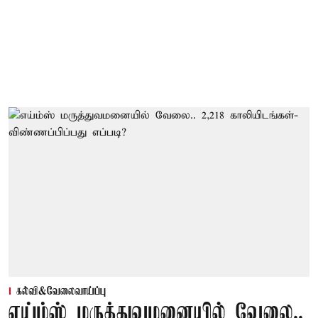
கல்வி&வேலைவாய்ப்பு
எய்ம்ஸ் மருத்துவமனையில் வேலை..